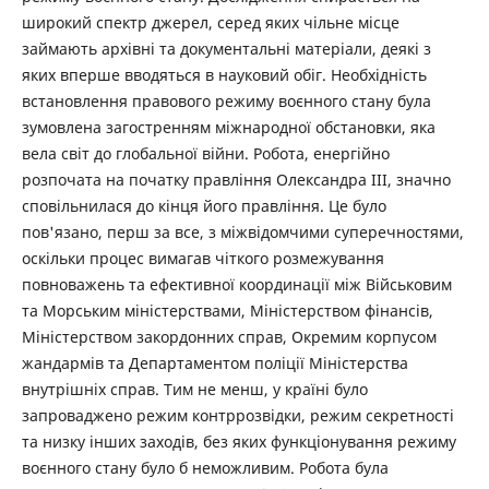
широкий спектр джерел, серед яких чільне місце
займають архівні та документальні матеріали, деякі з
яких вперше вводяться в науковий обіг. Необхідність
встановлення правового режиму воєнного стану була
зумовлена загостренням міжнародної обстановки, яка
вела світ до глобальної війни. Робота, енергійно
розпочата на початку правління Олександра III, значно
сповільнилася до кінця його правління. Це було
пов'язано, перш за все, з міжвідомчими суперечностями,
оскільки процес вимагав чіткого розмежування
повноважень та ефективної координації між Військовим
та Морським міністерствами, Міністерством фінансів,
Міністерством закордонних справ, Окремим корпусом
жандармів та Департаментом поліції Міністерства
внутрішніх справ. Тим не менш, у країні було
запроваджено режим контррозвідки, режим секретності
та низку інших заходів, без яких функціонування режиму
воєнного стану було б неможливим. Робота була