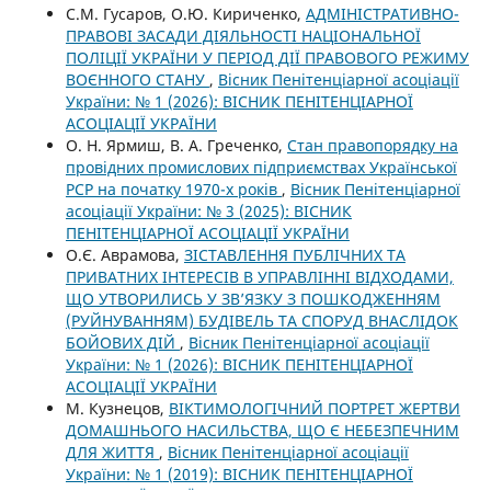
С.М. Гусаров, О.Ю. Кириченко,
АДМІНІСТРАТИВНО-
ПРАВОВІ ЗАСАДИ ДІЯЛЬНОСТІ НАЦІОНАЛЬНОЇ
ПОЛІЦІЇ УКРАЇНИ У ПЕРІОД ДІЇ ПРАВОВОГО РЕЖИМУ
ВОЄННОГО СТАНУ
,
Вісник Пенітенціарної асоціації
України: № 1 (2026): ВІСНИК ПЕНІТЕНЦІАРНОЇ
АСОЦІАЦІЇ УКРАЇНИ
О. Н. Ярмиш, В. А. Греченко,
Стан правопорядку на
провідних промислових підприємствах Української
РСР на початку 1970-х років
,
Вісник Пенітенціарної
асоціації України: № 3 (2025): ВІСНИК
ПЕНІТЕНЦІАРНОЇ АСОЦІАЦІЇ УКРАЇНИ
О.Є. Аврамова,
ЗІСТАВЛЕННЯ ПУБЛІЧНИХ ТА
ПРИВАТНИХ ІНТЕРЕСІВ В УПРАВЛІННІ ВІДХОДАМИ,
ЩО УТВОРИЛИСЬ У ЗВ’ЯЗКУ З ПОШКОДЖЕННЯМ
(РУЙНУВАННЯМ) БУДІВЕЛЬ ТА СПОРУД ВНАСЛІДОК
БОЙОВИХ ДІЙ
,
Вісник Пенітенціарної асоціації
України: № 1 (2026): ВІСНИК ПЕНІТЕНЦІАРНОЇ
АСОЦІАЦІЇ УКРАЇНИ
М. Кузнецов,
ВІКТИМОЛОГІЧНИЙ ПОРТРЕТ ЖЕРТВИ
ДОМАШНЬОГО НАСИЛЬСТВА, ЩО Є НЕБЕЗПЕЧНИМ
ДЛЯ ЖИТТЯ
,
Вісник Пенітенціарної асоціації
України: № 1 (2019): ВІСНИК ПЕНІТЕНЦІАРНОЇ