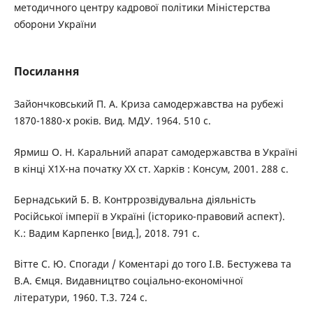
методичного центру кадрової політики Міністерства
оборони України
Посилання
Зайончковський П. А. Криза самодержавства на рубежі
1870-1880-х років. Вид. МДУ. 1964. 510 с.
Ярмиш О. Н. Каральний апарат самодержавства в Україні
в кінці Х1Х-на початку ХХ ст. Харків : Консум, 2001. 288 с.
Бернадський Б. В. Контррозвідувальна діяльність
Російської імперії в Україні (історико-правовий аспект).
К.: Вадим Карпенко [вид.], 2018. 791 с.
Вітте С. Ю. Спогади / Коментарі до того І.В. Бестужева та
В.А. Ємця. Видавництво соціально-економічної
літератури, 1960. Т.3. 724 с.