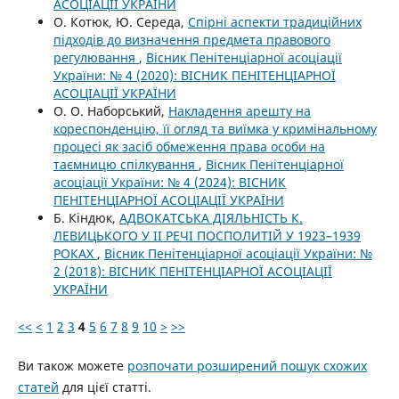
АСОЦІАЦІЇ УКРАЇНИ
О. Котюк, Ю. Середа,
Спірні аспекти традиційних
підходів до визначення предмета правового
регулювання
,
Вісник Пенітенціарної асоціації
України: № 4 (2020): ВІСНИК ПЕНІТЕНЦІАРНОЇ
АСОЦІАЦІЇ УКРАЇНИ
О. О. Наборський,
Накладення арешту на
кореспонденцію, її огляд та виїмка у кримінальному
процесі як засіб обмеження права особи на
таємницю спілкування
,
Вісник Пенітенціарної
асоціації України: № 4 (2024): ВІСНИК
ПЕНІТЕНЦІАРНОЇ АСОЦІАЦІЇ УКРАЇНИ
Б. Кіндюк,
АДВОКАТСЬКА ДІЯЛЬНІСТЬ К.
ЛЕВИЦЬКОГО У ІІ РЕЧІ ПОСПОЛИТІЙ У 1923–1939
РОКАХ
,
Вісник Пенітенціарної асоціації України: №
2 (2018): ВІСНИК ПЕНІТЕНЦІАРНОЇ АСОЦІАЦІЇ
УКРАЇНИ
<<
<
1
2
3
4
5
6
7
8
9
10
>
>>
Ви також можете
розпочати розширений пошук схожих
статей
для цієї статті.