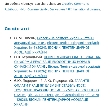
Ця робота ліцензується відповідно до
Creative Commons
Attribution-NonCommercial-NoDerivatives 4.0 International License
.
Схожі статті
О. М. Швець,
Екологічна безпека України: стан і
актуальні виклики
,
Вісник Пенітенціарної асоціації
України: № 4 (2024): ВІСНИК ПЕНІТЕНЦІАРНОЇ
АСОЦІАЦІЇ УКРАЇНИ
О.В. Бернацький,
ПОНЯТТЯ «ПРАВОЗАСТОСУВАННЯ»
ЯК ФОРМИ РЕАЛІЗАЦІЇ ЕКОЛОГІЧНИХ НОРМ В
СУЧАСНІЙ УКРАЇНІ
,
Вісник Пенітенціарної асоціації
України: № 1 (2026): ВІСНИК ПЕНІТЕНЦІАРНОЇ
АСОЦІАЦІЇ УКРАЇНИ
Є.Ю. Подорожній, А.Ю. Подорожній,
ГАРАНТІЇ
ОПЛАТИ ПРАЦІ ЯК ЕЛЕМЕНТ СТАБІЛЬНОСТІ
ТРУДОВИХ ПРАВОВІДНОСИН В УМОВАХ ВОЄННОГО
СТАНУ
,
Вісник Пенітенціарної асоціації України: №
1 (2026): ВІСНИК ПЕНІТЕНЦІАРНОЇ АСОЦІАЦІЇ
УКРАЇНИ