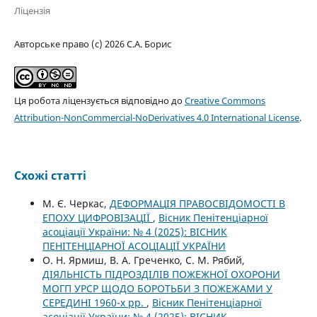
Ліцензія
Авторське право (c) 2026 С.А. Борис
Ця робота ліцензується відповідно до
Creative Commons
Attribution-NonCommercial-NoDerivatives 4.0 International License
.
Схожі статті
М. Є. Черкас,
ДЕФОРМАЦІЯ ПРАВОСВІДОМОСТІ В
ЕПОХУ ЦИФРОВІЗАЦІЇ
,
Вісник Пенітенціарної
асоціації України: № 4 (2025): ВІСНИК
ПЕНІТЕНЦІАРНОЇ АСОЦІАЦІЇ УКРАЇНИ
О. Н. Ярмиш, В. А. Греченко, С. М. Рябий,
ДІЯЛЬНІСТЬ ПІДРОЗДІЛІВ ПОЖЕЖНОЇ ОХОРОНИ
МОГП УРСР ЩОДО БОРОТЬБИ З ПОЖЕЖАМИ У
СЕРЕДИНІ 1960-х рр.
,
Вісник Пенітенціарної
асоціації України: № 4 (2025): ВІСНИК