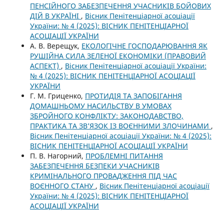
ПЕНСІЙНОГО ЗАБЕЗПЕЧЕННЯ УЧАСНИКІВ БОЙОВИХ
ДІЙ В УКРАЇНІ
,
Вісник Пенітенціарної асоціації
України: № 4 (2025): ВІСНИК ПЕНІТЕНЦІАРНОЇ
АСОЦІАЦІЇ УКРАЇНИ
А. В. Верещук,
ЕКОЛОГІЧНЕ ГОСПОДАРЮВАННЯ ЯК
РУШІЙНА СИЛА ЗЕЛЕНОЇ ЕКОНОМІКИ (ПРАВОВИЙ
АСПЕКТ)
,
Вісник Пенітенціарної асоціації України:
№ 4 (2025): ВІСНИК ПЕНІТЕНЦІАРНОЇ АСОЦІАЦІЇ
УКРАЇНИ
Г. М. Гриценко,
ПРОТИДІЯ ТА ЗАПОБІГАННЯ
ДОМАШНЬОМУ НАСИЛЬСТВУ В УМОВАХ
ЗБРОЙНОГО КОНФЛІКТУ: ЗАКОНОДАВСТВО,
ПРАКТИКА ТА ЗВ’ЯЗОК ІЗ ВОЄННИМИ ЗЛОЧИНАМИ
,
Вісник Пенітенціарної асоціації України: № 4 (2025):
ВІСНИК ПЕНІТЕНЦІАРНОЇ АСОЦІАЦІЇ УКРАЇНИ
П. В. Нагорний,
ПРОБЛЕМНІ ПИТАННЯ
ЗАБЕЗПЕЧЕННЯ БЕЗПЕКИ УЧАСНИКІВ
КРИМІНАЛЬНОГО ПРОВАДЖЕННЯ ПІД ЧАС
ВОЄННОГО СТАНУ
,
Вісник Пенітенціарної асоціації
України: № 4 (2025): ВІСНИК ПЕНІТЕНЦІАРНОЇ
АСОЦІАЦІЇ УКРАЇНИ