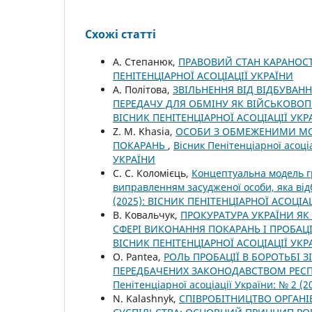
Схожі статті
А. Степанюк,
ПРАВОВИЙ СТАН КАРАНОС
ПЕНІТЕНЦІАРНОЇ АСОЦІАЦІЇ УКРАЇНИ
А. Політова,
ЗВІЛЬНЕННЯ ВІД ВІДБУВАН
ПЕРЕДАЧУ ДЛЯ ОБМІНУ ЯК ВІЙСЬКОВ
ВІСНИК ПЕНІТЕНЦІАРНОЇ АСОЦІАЦІЇ УКР
Z. M. Khasia,
ОСОБИ З ОБМЕЖЕНИМИ МО
ПОКАРАНЬ
,
Вісник Пенітенціарної асоці
УКРАЇНИ
С. С. Коломієць,
Концептуальна модель гр
виправленням засудженої особи, яка ві
(2025): ВІСНИК ПЕНІТЕНЦІАРНОЇ АСОЦІА
В. Ковальчук,
ПРОКУРАТУРА УКРАЇНИ Я
СФЕРІ ВИКОНАННЯ ПОКАРАНЬ І ПРОБАЦІ
ВІСНИК ПЕНІТЕНЦІАРНОЇ АСОЦІАЦІЇ УКР
О. Pantea,
РОЛЬ ПРОБАЦІЇ В БОРОТЬБІ 
ПЕРЕДБАЧЕНИХ ЗАКОНОДАВСТВОМ РЕСП
Пенітенціарної асоціації України: № 2 
N. Kalashnyk,
СПІВРОБІТНИЦТВО ОРГАНІ