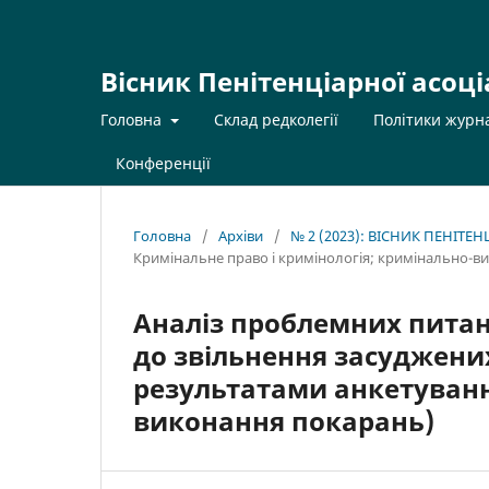
Вісник Пенітенціарної асоці
Головна
Склад редколегії
Політики журн
Конференції
Головна
/
Архіви
/
№ 2 (2023): ВІСНИК ПЕНІТЕ
Кримінальне право і кримінологія; кримінально-в
Аналіз проблемних питань
до звільнення засуджених
результатами анкетуванн
виконання покарань)