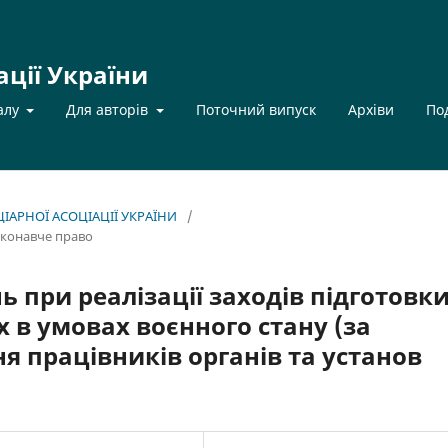
ації України
алу
Для авторів
Поточний випуск
Архіви
По
НЦІАРНОЇ АСОЦІАЦІЇ УКРАЇНИ
/
иконавче право
 при реалізації заходів підготовк
 в умовах воєнного стану (за
я працівників органів та установ