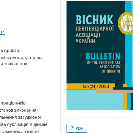
.11
ь пробації,
 звільнення, установа
ля звільнення
 працівників
установ виконання
ільнення засудженої
ва публікація підіймає
PDF
асуджених до інших