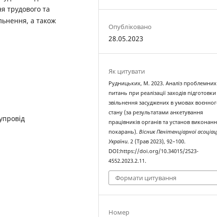
я трудового та
льнення, а також
Опубліковано
28.05.2023
Як цитувати
Рудницьких, М. 2023. Аналіз проблемних
питань при реалізації заходів підготовки
звільнення засуджених в умовах воєнно
стану (за результатами анкетування
упровід
працівників органів та установ виконан
покарань).
Вісник Пенітенціарної асоціац
України
. 2 (Трав 2023), 92–100.
DOI:https://doi.org/10.34015/2523-
4552.2023.2.11.
Формати цитування
Номер