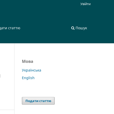
Увійти
дати статтю
Пошук
Мова
Українська
и
English
Подати статтю