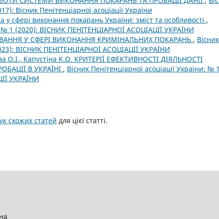
БОТИ СИСТЕМИ ВИКОНАННЯ ПОКАРАНЬ ТА ПРОБАЦІЇ ДАНІЇ
,
Ві
017): Вісник Пенітенціарної асоціації України
а у сфері виконання покарань України: зміст та особливості
,
и: № 1 (2020): ВІСНИК ПЕНІТЕНЦІАРНОЇ АСОЦІАЦІЇ УКРАЇНИ
ВАННЯ У СФЕРІ ВИКОНАННЯ КРИМІНАЛЬНИХ ПОКАРАНЬ
,
Вісник
(2023): ВІСНИК ПЕНІТЕНЦІАРНОЇ АСОЦІАЦІЇ УКРАЇНИ
а О.І., Капустіна К.О. КРИТЕРІЇ ЕФЕКТИВНОСТІ ДІЯЛЬНОСТІ
ОБАЦІЇ В УКРАЇНІ
,
Вісник Пенітенціарної асоціації України: № 
ЦІЇ УКРАЇНИ
к схожих статей
для цієї статті.
їна