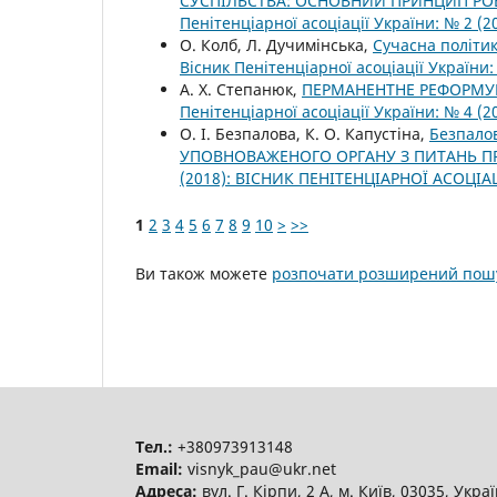
СУСПІЛЬСТВА: ОСНОВНИЙ ПРИНЦИП РО
Пенітенціарної асоціації України: № 2 (2
О. Колб, Л. Дучимінська,
Сучасна політик
Вісник Пенітенціарної асоціації Україн
А. Х. Степанюк,
ПЕРМАНЕНТНЕ РЕФОРМУ
Пенітенціарної асоціації України: № 4 
О. І. Безпалова, К. О. Капустіна,
Безпалов
УПОВНОВАЖЕНОГО ОРГАНУ З ПИТАНЬ ПР
(2018): ВІСНИК ПЕНІТЕНЦІАРНОЇ АСОЦІА
1
2
3
4
5
6
7
8
9
10
>
>>
Ви також можете
розпочати розширений пошу
Тел.:
+380973913148
Email:
visnyk_pau@ukr.net
Адреса:
вул. Г. Кірпи, 2 А, м. Київ, 03035, Укра