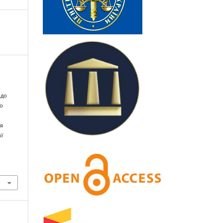
 до
го
ня
ії