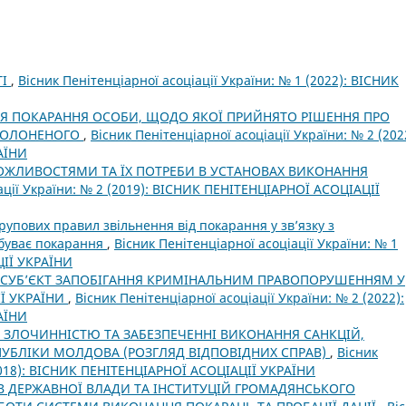
ТІ
,
Вісник Пенітенціарної асоціації України: № 1 (2022): ВІСНИК
НЯ ПОКАРАННЯ ОСОБИ, ЩОДО ЯКОЇ ПРИЙНЯТО РІШЕННЯ ПРО
ОПОЛОНЕНОГО
,
Вісник Пенітенціарної асоціації України: № 2 (202
АЇНИ
ЖЛИВОСТЯМИ ТА ЇХ ПОТРЕБИ В УСТАНОВАХ ВИКОНАННЯ
ації України: № 2 (2019): ВІСНИК ПЕНІТЕНЦІАРНОЇ АСОЦІАЦІЇ
упових правил звільнення від покарання у зв’язку з
дбуває покарання
,
Вісник Пенітенціарної асоціації України: № 1
ЦІЇ УКРАЇНИ
К СУБ’ЄКТ ЗАПОБІГАННЯ КРИМІНАЛЬНИМ ПРАВОПОРУШЕННЯМ У
Ї УКРАЇНИ
,
Вісник Пенітенціарної асоціації України: № 2 (2022):
АЇНИ
ЗІ ЗЛОЧИННІСТЮ ТА ЗАБЕЗПЕЧЕННІ ВИКОНАННЯ САНКЦІЙ,
УБЛІКИ МОЛДОВА (РОЗГЛЯД ВІДПОВІДНИХ СПРАВ)
,
Вісник
(2018): ВІСНИК ПЕНІТЕНЦІАРНОЇ АСОЦІАЦІЇ УКРАЇНИ
В ДЕРЖАВНОЇ ВЛАДИ ТА ІНСТИТУЦІЙ ГРОМАДЯНСЬКОГО