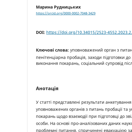
Марина Рудницьких
https://orcid.org/0000-0002-7048-3429
DOI:
https://doi.org/10.34015/2523-4552.2023.2
Ключові слова:
уповноважений орган з питан
пенітенціарна пробація, заходи підготовки до
виконання покарань, соціальний супровід піс
Анотація
У статті представлені результати анкетування
уповноважених органів з питань пробації та 
покарань щодо взаємодії при підготовці до зв
особи. На основі про-аналізованих даних науко
проблемні питання, спричинені евакуацією з