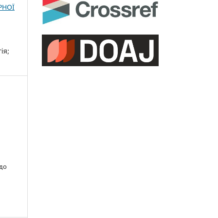
РНОЇ
ія;
 до