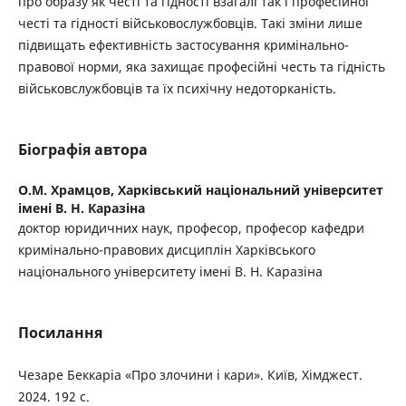
про образу як честі та гідності взагалі так і професійної
честі та гідності військовослужбовців. Такі зміни лише
підвищать ефективність застосування кримінально-
правової норми, яка захищає професійні честь та гідність
військовслужбовців та їх психічну недоторканість.
Біографія автора
О.М. Храмцов,
Харківський національний університет
імені В. Н. Каразіна
доктор юридичних наук, професор, професор кафедри
кримінально-правових дисциплін Харківського
національного університету імені В. Н. Каразіна
Посилання
Чезаре Беккаріа «Про злочини і кари». Київ, Хімджест.
2024. 192 с.