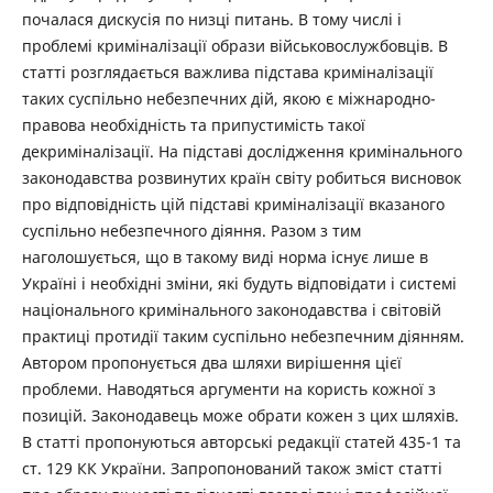
почалася дискусія по низці питань. В тому числі і
проблемі криміналізації образи військовослужбовців. В
статті розглядається важлива підстава криміналізації
таких суспільно небезпечних дій, якою є міжнародно-
правова необхідність та припустимість такої
декриміналізації. На підставі дослідження кримінального
законодавства розвинутих країн світу робиться висновок
про відповідність цій підставі криміналізації вказаного
суспільно небезпечного діяння. Разом з тим
наголошується, що в такому виді норма існує лише в
Україні і необхідні зміни, які будуть відповідати і системі
національного кримінального законодавства і світовій
практиці протидії таким суспільно небезпечним діянням.
Автором пропонується два шляхи вирішення цієї
проблеми. Наводяться аргументи на користь кожної з
позицій. Законодавець може обрати кожен з цих шляхів.
В статті пропонуються авторські редакції статей 435-1 та
ст. 129 КК України. Запропонований також зміст статті