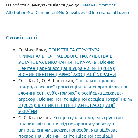
Ця робота ліцензується відповідно до
Creative Commons
Attribution-NonCommercial-NoDerivatives 4.0 International License
.
Схожі статті
О. Михайлик,
ПОНЯТТЯ ТА СТРУКТУРА
КРИМІНАЛЬНО-ПРАВОВОГО НАСИЛЬСТВА В
УСТАНОВАХ ВИКОНАННЯ ПОКАРАНЬ
,
Вісник
Пенітенціарної асоціації України: № 1 (2019):
ВІСНИК ПЕНІТЕНЦІАРНОЇ АСОЦІАЦІЇ УКРАЇНИ
О. Г. Колб, О. В. Ілінський,
Соціально-правова
природа воєнної транснаціональної організованої
злочинності, суб’єктом якої є російська держава-
агресор
,
Вісник Пенітенціарної асоціації України: №
2 (2025): ВІСНИК ПЕНІТЕНЦІАРНОЇ АСОЦІАЦІЇ
УКРАЇНИ
С. С. Коломієць,
Концептуальна модель групових
правил звільнення від покарання у зв’язку з
виправленням засудженої особи, яка відбуває
покарання
,
Вісник Пенітенціарної асоціації