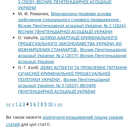
3 (2020): ВІСНИК ПЕНІТЕНЦІАРНОЇ АСОЦІАЦІЇ
УКРАЇНИ
М. Ф. Романюк,
Міжнародно-правова основа
здійснення спеціального судового провадження
,
Вісник Пенітенціарної асоціації України: № 2 (2024):
ВІСНИК ПЕНІТЕНЦІАРНОЇ АСОЦІАЦІЇ УКРАЇНИ
O. Vakulik,
ШЛЯХИ АДАПТАЦІЇ КРИМІНАЛЬНОГО
ПРОЦЕСУАЛЬНОГО ЗАКОНОДАВСТВА УКРАЇНИ ДО
МІЖНАРОДНИХ СТАНДАРТІВ
,
Вісник Пенітенціарної
асоціації України: № 2 (2017): Вісник Пенітенціарної
асоціації України
О. Г. Колб,
ДЕЯКІ АСПЕКТИ ТА ПРОБЛЕМНІ ПИТАННЯ
СУЧАСНОЇ КРИМІНАЛЬНОЇ ПРОЦЕСУАЛЬНОЇ
ПОЛІТИКИ УКРАЇНИ
,
Вісник Пенітенціарної
асоціації України: № 3 (2023): ВІСНИК
ПЕНІТЕНЦІАРНОЇ АСОЦІАЦІЇ УКРАЇНИ
<<
<
1
2
3
4
5
6
7
8
9
10
>
>>
Ви також можете
розпочати розширений пошук схожих
статей
для цієї статті.