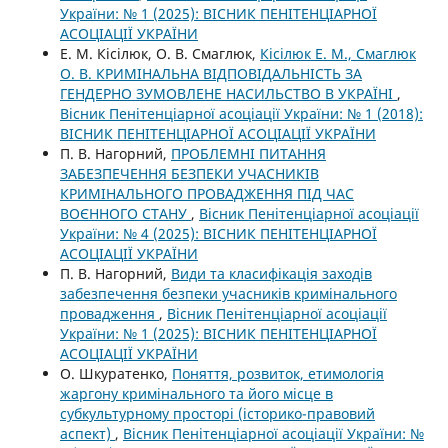
України: № 1 (2025): ВІСНИК ПЕНІТЕНЦІАРНОЇ
АСОЦІАЦІЇ УКРАЇНИ
Е. М. Кісілюк, О. В. Смаглюк,
Кісілюк Е. М., Смаглюк
О. В. КРИМІНАЛЬНА ВІДПОВІДАЛЬНІСТЬ ЗА
ГЕНДЕРНО ЗУМОВЛЕНЕ НАСИЛЬСТВО В УКРАЇНІ
,
Вісник Пенітенціарної асоціації України: № 1 (2018):
ВІСНИК ПЕНІТЕНЦІАРНОЇ АСОЦІАЦІЇ УКРАЇНИ
П. В. Нагорний,
ПРОБЛЕМНІ ПИТАННЯ
ЗАБЕЗПЕЧЕННЯ БЕЗПЕКИ УЧАСНИКІВ
КРИМІНАЛЬНОГО ПРОВАДЖЕННЯ ПІД ЧАС
ВОЄННОГО СТАНУ
,
Вісник Пенітенціарної асоціації
України: № 4 (2025): ВІСНИК ПЕНІТЕНЦІАРНОЇ
АСОЦІАЦІЇ УКРАЇНИ
П. В. Нагорний,
Види та класифікація заходів
забезпечення безпеки учасників кримінального
провадження
,
Вісник Пенітенціарної асоціації
України: № 1 (2025): ВІСНИК ПЕНІТЕНЦІАРНОЇ
АСОЦІАЦІЇ УКРАЇНИ
О. Шкуратенко,
Поняття, розвиток, етимологія
жаргону кримінального та його місце в
субкультурному просторі (історико-правовий
аспект)
,
Вісник Пенітенціарної асоціації України: №