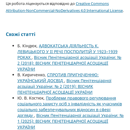
Ця робота ліцензується відповідно до
Creative Commons
Attribution-NonCommercial-NoDerivatives 4.0 International License
.
Схожі статті
Б. Кіндюк,
АДВОКАТСЬКА ДІЯЛЬНІСТЬ К.
ЛЕВИЦЬКОГО У ІІ РЕЧІ ПОСПОЛИТІЙ У 1923–1939
РОКАХ
,
Вісник Пенітенціарної асоціації України: №
2 (2018): ВІСНИК ПЕНІТЕНЦІАРНОЇ АСОЦІАЦІЇ
УКРАЇНИ
В. Кириченко,
СПРОТИВ ПРИГНІЧЕННЮ:
УКРАЇНСЬКИЙ ДОСВІД
,
Вісник Пенітенціарної
асоціації України: № 2 (2019): ВІСНИК
ПЕНІТЕНЦІАРНОЇ АСОЦІАЦІЇ УКРАЇНИ
Ю. В. Костюк,
Проблеми правового регулювання
соціального захисту осіб з інвалідність як учасників
соціально забезпечувальних відносин в сфері
догляду
,
Вісник Пенітенціарної асоціації України: №
1 (2025): ВІСНИК ПЕНІТЕНЦІАРНОЇ АСОЦІАЦІЇ
УКРАЇНИ