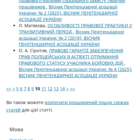
правового напряму соціального захисту творчих
працівників
,
Вісник Пенітенціарної асоціації
України: № 2 (2025): ВІСНИК ПЕНІТЕНЦІАРНОЇ
АСОЦІАЦІЇ УКРАЇНИ
Л. Матвєєва,
ОСОБЛИВОСТІ ПРАВОВОЇ ПРАКТИКИ У
ТРАНЗИТИВНИЙ ПЕРІОД
,
Вісник Пенітенціарної
асоціації України: № 2 (2018): ВІСНИК
ПЕНІТЕНЦІАРНОЇ АСОЦІАЦІЇ УКРАЇНИ
О. А. Сіротов,
ПРАВОВІ ГАРАНТІЇ ЗАБЕЗПЕЧЕННЯ
ПРАВ ПОЛІЦЕЙСЬКИХ В АСПЕКТІ ОТРИМАННЯ
ПРАВОВОГО СТАТУСУ УЧАСНИКА БОЙОВИХ ДІЙ
,
Вісник Пенітенціарної асоціації України: № 4 (2025):
ВІСНИК ПЕНІТЕНЦІАРНОЇ АСОЦІАЦІЇ УКРАЇНИ
<<
<
5
6
7
8
9
10
11
12
13
14
>
>>
Ви також можете
розпочати розширений пошук схожих
статей
для цієї статті.
Мова