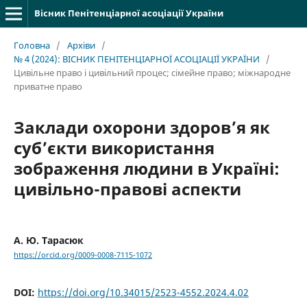
Вісник Пенітенціарної асоціації України
Головна
/
Архіви
/
№ 4 (2024): ВІСНИК ПЕНІТЕНЦІАРНОЇ АСОЦІАЦІЇ УКРАЇНИ
/
Цивільне право і цивільний процес; cімейне право; міжнародне
приватне право
Заклади охорони здоров’я як
суб’єкти використання
зображення людини в Україні:
цивільно-правові аспекти
А. Ю. Тарасюк
https://orcid.org/0009-0008-7115-1072
DOI:
https://doi.org/10.34015/2523-4552.2024.4.02