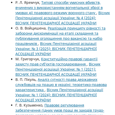
Р. Л. Яремчук,
Типові способи умисних вбивств,
вчинених з використанням вогнепальної зброї в
умовах дії правового режиму воєнного стану
,
Вісник
Пенітенціарної асоціації України: № 4 (2024):
ВІСНИК ПЕНІТЕНЦІАРНОЇ АСОЦІАЦІЇ УКРАЇНИ
О. В. Войцишена,
Реалізація принципу рівності та
заборони дискримінації на етапі складання та
публікування оголошення про вакансію та набір
працівників
,
Вісник Пенітенціарної асоціації
України: № 3 (2025): ВІСНИК ПЕНІТЕНЦІАРНОЇ
АСОЦІАЦІЇ УКРАЇНИ
М. Григорчук,
Конституційно-правові гарантії
захисту прав суб’єктів господарювання
,
Вісник
Пенітенціарної асоціації України: № 1 (2021):
ВІСНИК ПЕНІТЕНЦІАРНОЇ АСОЦІАЦІЇ УКРАЇНИ
В. П. Пікуль,
Аналіз сутності права державних
службовців на працю в україні: теоретико-правова
характеристика
,
Вісник Пенітенціарної асоціації
України: № 1 (2024): ВІСНИК ПЕНІТЕНЦІАРНОЇ
АСОЦІАЦІЇ УКРАЇНИ
Г. В. Кузьменко,
Правове регулювання
забезпечення гідних умов праці як заходів трудо-