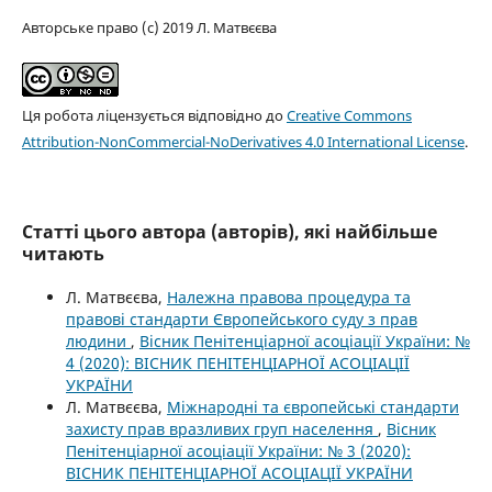
Авторське право (c) 2019 Л. Матвєєва
Ця робота ліцензується відповідно до
Creative Commons
Attribution-NonCommercial-NoDerivatives 4.0 International License
.
Статті цього автора (авторів), які найбільше
читають
Л. Матвєєва,
Належна правова процедура та
правові стандарти Європейського суду з прав
людини
,
Вісник Пенітенціарної асоціації України: №
4 (2020): ВІСНИК ПЕНІТЕНЦІАРНОЇ АСОЦІАЦІЇ
УКРАЇНИ
Л. Матвєєва,
Міжнародні та європейські стандарти
захисту прав вразливих груп населення
,
Вісник
Пенітенціарної асоціації України: № 3 (2020):
ВІСНИК ПЕНІТЕНЦІАРНОЇ АСОЦІАЦІЇ УКРАЇНИ