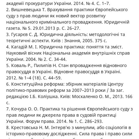
академії прокуратури України. 2014. № 4. С. 1–7.
2. Вишневецька Т. Врахування практики Європейського
суду з прав людини як новий вектор розвитку
національного кримінального провадження. Юридичній
газета. № 5. 29.01.2013 р. С. 26–27.
3. Гусарєв С. Д. Юридична діяльність: методологічні та
теоретичні аспекти. Київ : Знання, 2005. 375 с.
4. Кагадій М. І. Юридична практика: поняття та зміст.
Науковий вісник Національна академія внутрішніх справ
України. 2004. № 2. С. 34-44.
5. Коваль Р., Пилипів Н. Стан впровадження відновного
правосуддя в Україні. Відновне правосуддя в Україні.
2012. № 1–4 (18). С. 44–59.
6. Конституційна реформа: збірник матеріалів Центру
політико-правових реформ за 2007–2013 роки / За заг.
редакцією І.Б. Коліушка. Київ: Москаленко О. М., 2013. 166
с.
7. Кочура О. О. Практика та рішення Європейського суду з
прав людини як джерела права в судовій практиці
України. Форум права. 2014. № 1. С. 286–293.
8. Крестовська Н. М. Інтерв’ю з минулим, або соціологія в
історико-правовому дослідженні. Сила права і право сили