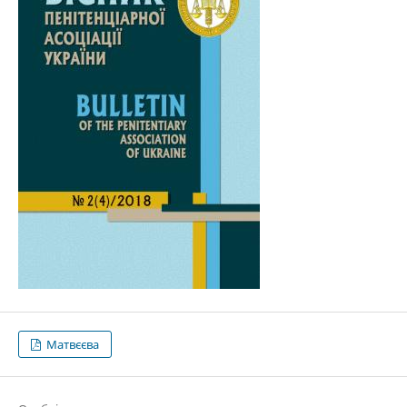
Матвєєва