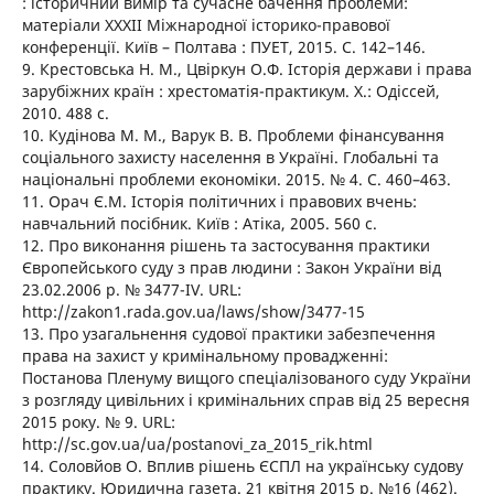
: історичний вимір та сучасне бачення проблеми:
матеріали XXXІІ Міжнародної історико-правової
конференції. Київ – Полтава : ПУЕТ, 2015. С. 142–146.
9. Крестовська Н. М., Цвіркун О.Ф. Історія держави і права
зарубіжних країн : хрестоматія-практикум. Х.: Одіссей,
2010. 488 с.
10. Кудінова М. М., Варук В. В. Проблеми фінансування
соціального захисту населення в Україні. Глобальні та
національні проблеми економіки. 2015. № 4. С. 460–463.
11. Орач Є.М. Історія політичних і правових вчень:
навчальний посібник. Київ : Атіка, 2005. 560 c.
12. Про виконання рішень та застосування практики
Європейського суду з прав людини : Закон України від
23.02.2006 р. № 3477-IV. URL:
http://zakon1.rada.gov.ua/laws/show/3477-15
13. Про узагальнення судової практики забезпечення
права на захист у кримінальному провадженні:
Постанова Пленуму вищого спеціалізованого суду України
з розгляду цивільних і кримінальних справ від 25 вересня
2015 року. № 9. URL:
http://sc.gov.ua/ua/postanovi_za_2015_rik.html
14. Соловйов О. Вплив рішень ЄСПЛ на українську судову
практику. Юридична газета. 21 квітня 2015 р. №16 (462).