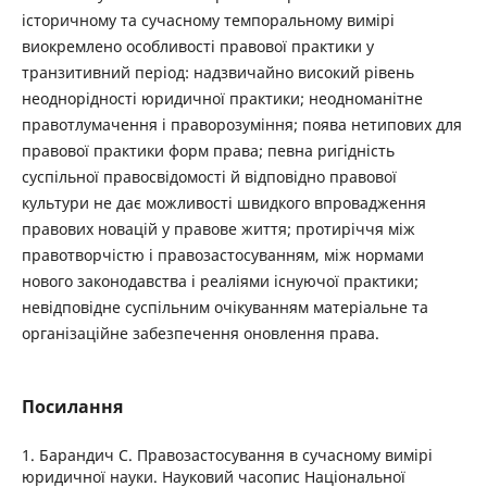
історичному та сучасному темпоральному вимірі
виокремлено особливості правової практики у
транзитивний період: надзвичайно високий рівень
неоднорідності юридичної практики; неодноманітне
правотлумачення і праворозуміння; поява нетипових для
правової практики форм права; певна ригідність
суспільної правосвідомості й відповідно правової
культури не дає можливості швидкого впровадження
правових новацій у правове життя; протиріччя між
правотворчістю і правозастосуванням, між нормами
нового законодавства і реаліями існуючої практики;
невідповідне суспільним очікуванням матеріальне та
організаційне забезпечення оновлення права.
Посилання
1. Барандич С. Правозастосування в сучасному вимірі
юридичної науки. Науковий часопис Національної