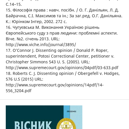
С.14–15.
15. Філософія права : навч. посібн. / О. Г. Данільян, Л. Д.
Байрачна, С.І. Максимов та ін.; За заг.ред. О.Г. Данільяна.
К.: Юрінком Інтер, 2002. 272 с.
16. Чугуєвська М. Виконання Україною рішень
Європейського суду з прав людини: проблемні аспекти.
Віче. №2. січень 2013. URL:
http://www.viche.info/journal/3895/
17. O’Connor J. Dissenting opinion / Donald P. Roper,
superintendent, Potosi Correctional Center, petitioner v.
Christopher Simmons 543 U. S. (2005). URL:
http://www.supremecourt.gov/opinions/04pdf/03-633.pdf
18. Roberts C. J. Dissenting opinion / Obergefell v. Hodges,
576 U.S (2015) URL:
http://www.supremecourt.gov/opinions/14pdf/14-
556_3204.pdf