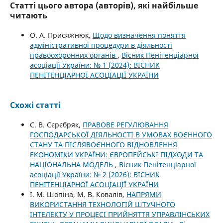
Статті цього автора (авторів), які найбільше
читають
О. А. Присяжнюк,
Щодо визначення поняття
адміністративної процедури в діяльності
правоохоронних органів
,
Вісник Пенітенціарної
асоціації України: № 1 (2024): ВІСНИК
ПЕНІТЕНЦІАРНОЇ АСОЦІАЦІЇ УКРАЇНИ
Схожі статті
С. В. Сєрєбряк,
ПРАВОВЕ РЕГУЛЮВАННЯ
ГОСПОДАРСЬКОЇ ДІЯЛЬНОСТІ В УМОВАХ ВОЄННОГО
СТАНУ ТА ПІСЛЯВОЄННОГО ВІДНОВЛЕННЯ
ЕКОНОМІКИ УКРАЇНИ: ЄВРОПЕЙСЬКІ ПІДХОДИ ТА
НАЦІОНАЛЬНА МОДЕЛЬ
,
Вісник Пенітенціарної
асоціації України: № 2 (2026): ВІСНИК
ПЕНІТЕНЦІАРНОЇ АСОЦІАЦІЇ УКРАЇНИ
І. М. Шопіна, М. В. Ковалів,
НАПРЯМИ
ВИКОРИСТАННЯ ТЕХНОЛОГІЙ ШТУЧНОГО
ІНТЕЛЕКТУ У ПРОЦЕСІ ПРИЙНЯТТЯ УПРАВЛІНСЬКИХ