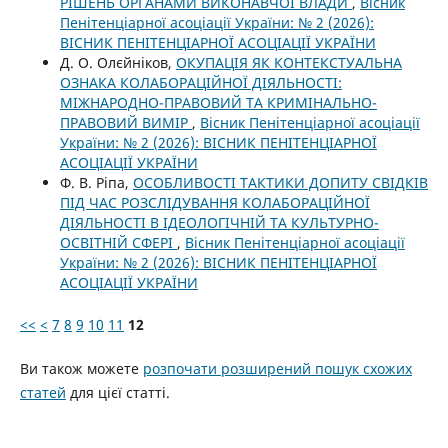
РІШЕНЬ ОРГАНАМИ ВИКОНАВЧОЇ ВЛАДИ
,
Вісник
Пенітенціарної асоціації України: № 2 (2026):
ВІСНИК ПЕНІТЕНЦІАРНОЇ АСОЦІАЦІЇ УКРАЇНИ
Д. О. Олєйніков,
ОКУПАЦІЯ ЯК КОНТЕКСТУАЛЬНА
ОЗНАКА КОЛАБОРАЦІЙНОЇ ДІЯЛЬНОСТІ:
МІЖНАРОДНО-ПРАВОВИЙ ТА КРИМІНАЛЬНО-
ПРАВОВИЙ ВИМІР
,
Вісник Пенітенціарної асоціації
України: № 2 (2026): ВІСНИК ПЕНІТЕНЦІАРНОЇ
АСОЦІАЦІЇ УКРАЇНИ
Ф. В. Ріпа,
ОСОБЛИВОСТІ ТАКТИКИ ДОПИТУ СВІДКІВ
ПІД ЧАС РОЗСЛІДУВАННЯ КОЛАБОРАЦІЙНОЇ
ДІЯЛЬНОСТІ В ІДЕОЛОГІЧНІЙ ТА КУЛЬТУРНО-
ОСВІТНІЙ СФЕРІ
,
Вісник Пенітенціарної асоціації
України: № 2 (2026): ВІСНИК ПЕНІТЕНЦІАРНОЇ
АСОЦІАЦІЇ УКРАЇНИ
<<
<
7
8
9
10
11
12
Ви також можете
розпочати розширений пошук схожих
статей
для цієї статті.