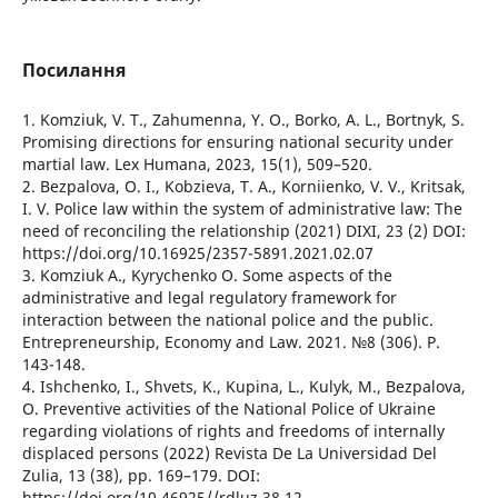
Посилання
1. Komziuk, V. T., Zahumenna, Y. O., Borko, A. L., Bortnyk, S.
Promising directions for ensuring national security under
martial law. Lex Humana, 2023, 15(1), 509–520.
2. Bezpalova, O. I., Kobzieva, T. A., Korniienko, V. V., Kritsak,
I. V. Police law within the system of administrative law: The
need of reconciling the relationship (2021) DIXI, 23 (2) DOI:
https://doi.org/10.16925/2357-5891.2021.02.07
3. Komziuk A., Kyrychenko O. Some aspects of the
administrative and legal regulatory framework for
interaction between the national police and the public.
Entrepreneurship, Economy and Law. 2021. №8 (306). P.
143-148.
4. Ishchenko, I., Shvets, K., Kupina, L., Kulyk, M., Bezpalova,
O. Preventive activities of the National Police of Ukraine
regarding violations of rights and freedoms of internally
displaced persons (2022) Revista De La Universidad Del
Zulia, 13 (38), рр. 169–179. DOI:
https://doi.org/10.46925//rdluz.38.12