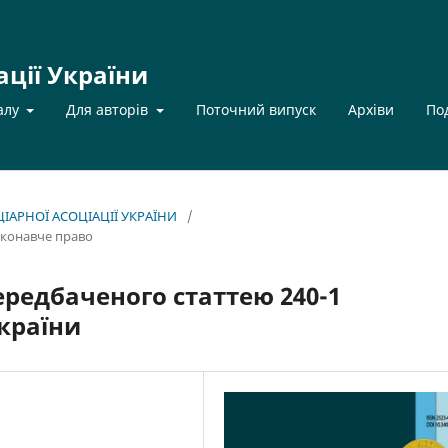
ації України
алу
Для авторів
Поточний випуск
Архіви
По
НЦІАРНОЇ АСОЦІАЦІЇ УКРАЇНИ
/
иконавче право
ередбаченого статтею 240-1
країни