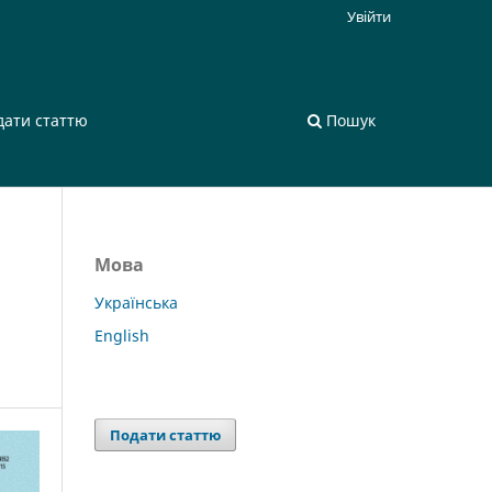
Увійти
дати статтю
Пошук
Мова
Українська
English
Подати статтю