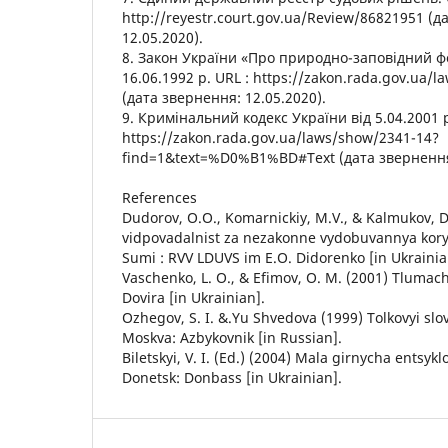
http://reyestr.court.gov.ua/Review/86821951 (д
12.05.2020).
8. Закон України «Про природно-заповідний ф
16.06.1992 р. URL : https://zakon.rada.gov.ua/
(дата звернення: 12.05.2020).
9. Кримінальний кодекс України від 5.04.2001 р
https://zakon.rada.gov.ua/laws/show/2341-14?
find=1&text=%D0%B1%BD#Text (дата звернення:
References
Dudorov, O.O., Komarnickiy, M.V., & Kalmukov, 
vidpovadalnist za nezakonne vydobuvannya korys
Sumi : RVV LDUVS im E.O. Didorenko [in Ukrainia
Vaschenko, L. O., & Efimov, O. M. (2001) Tlumach
Dovira [in Ukrainian].
Ozhegov, S. I. &.Yu Shvedova (1999) Tolkovyi slo
Moskva: Azbykovnik [in Russian].
Biletskyi, V. I. (Ed.) (2004) Mala girnycha entsykl
Donetsk: Donbass [in Ukrainian].