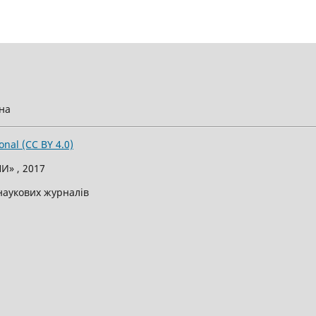
їна
onal (CC BY 4.0)
И» , 2017
 наукових журналів