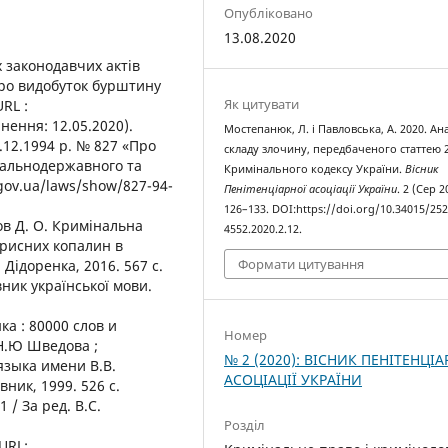
Опубліковано
13.08.2020
х законодавчих актів
ро видобуток бурштину
Як цитувати
RL :
нення: 12.05.2020).
Мостепанюк, Л. і Павловська, А. 2020. Ана
2.12.1994 р. № 827 «Про
складу злочину, передбаченого статтею 
гальнодержавного та
Кримінального кодексу України.
Вісник
.gov.ua/laws/show/827-94-
Пенітенціарної асоціації України
. 2 (Сер 2
126–133. DOI:https://doi.org/10.34015/252
ов Д. О. Кримінальна
4552.2020.2.12.
орисних копалин в
Формати цитування
 Дідоренка, 2016. 567 с.
ник української мови.
ка : 80000 слов и
Номер
Н.Ю Шведова ;
№ 2 (2020): ВІСНИК ПЕНІТЕНЦІА
языка имени В.В.
АСОЦІАЦІЇ УКРАЇНИ
вник, 1999. 526 с.
1 / За ред. В.С.
Розділ
URL: