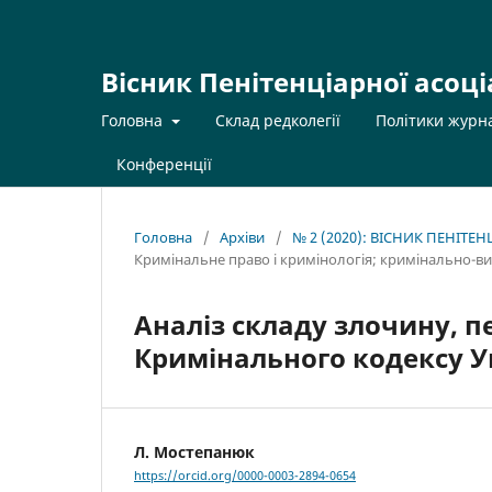
Вісник Пенітенціарної асоці
Головна
Склад редколегії
Політики журн
Конференції
Головна
/
Архіви
/
№ 2 (2020): ВІСНИК ПЕНІТЕ
Кримінальне право і кримінологія; кримінально-в
Аналіз складу злочину, п
Кримінального кодексу У
Л. Мостепанюк
https://orcid.org/0000-0003-2894-0654