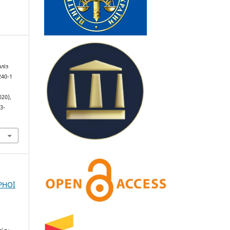
ліз
240-1
020),
3-
РНОЇ