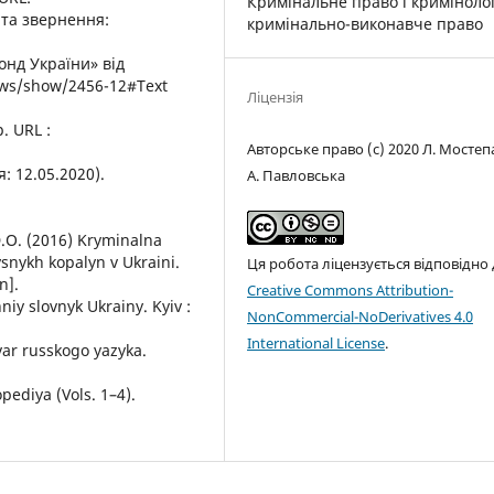
Кримінальне право і кримінолог
ата звернення:
кримінально-виконавче право
онд України» від
laws/show/2456-12#Text
Ліцензія
. URL :
Авторське право (c) 2020 Л. Мосте
 12.05.2020).
А. Павловська
D.O. (2016) Kryminalna
nykh kopalyn v Ukraini.
Ця робота ліцензується відповідно
n].
Creative Commons Attribution-
niy slovnyk Ukrainy. Kyiv :
NonCommercial-NoDerivatives 4.0
International License
.
var russkogo yazyka.
opediya (Vols. 1–4).