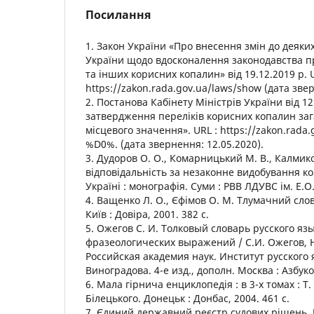
Посилання
1. Закон України «Про внесення змін до деяки
України щодо вдосконалення законодавства п
та інших корисних копалин» від 19.12.2019 р. U
https://zakon.rada.gov.ua/laws/show (дата звер
2. Постанова Кабінету Міністрів України від 1
затвердження переліків корисних копалин за
місцевого значення». URL : https://zakon.rada
%D0%. (дата звернення: 12.05.2020).
3. Дудоров О. О., Комарницький М. В., Калмик
відповідальність за незаконне видобування к
Україні : монографія. Суми : РВВ ЛДУВС ім. Е.О.
4. Ващенко Л. О., Єфімов О. М. Тлумачний слов
Київ : Довіра, 2001. 382 с.
5. Ожегов С. И. Толковый словарь русского язы
фразеологических выражений / С.И. Ожегов, 
Российская академия наук. Институт русского 
Виноградова. 4-е изд., дополн. Москва : Азбуко
6. Мала гірнича енциклопедія : в 3-х томах : Т. 
Білецького. Донецьк : Донбас, 2004. 461 с.
7. Єдиний державний реєстр судових рішень. 