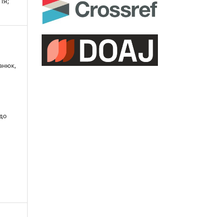
ія;
панюк,
 до