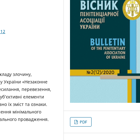
.12
кладу злочину,
су України «Незаконне
есилання, перевезення,
суб’єктивні елементи
о їх зміст та ознаки.
чення мінімального
нального провадження.
PDF