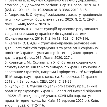
1. Безусий В. В. Функції соціального захисту державних
службовців. Держава та регіони. Серія: Право. 2019. № 3
(65). С. 109-115. doi:10.32840/1813-338X-2019-3-18.
2. Гаврилюк В. О. Функції соціального захисту працівників
публічної служби. Соціальне право. 2020. № 2. С. 29-34.
doi:10.37440/soclaw.2020.02.05.
3. Журавель В. О. Зміст функцій правового регулювання
соціального захисту працівників судової системи.
Юридична наука. 2019. Т. 2, № 12 (102). С. 107-116.
4. Капітан О. І. Адміністративно-правове регулювання
діяльності суб’єктів формування та реалізації соціальної
політики України в умовах євроінтеграційних процесів:
дис. … д-ра філос.: 081. Львів, 2020. 227 с.
5. Кравець І. М., Скрипитула Я. Є. Сутність соціального
захисту населення та його складові в Україні. Економічне
зростання: стратегія, напрями і пріоритети: зб матеріалів
III Міжнар. наук.-практ. конф. (м. Запоріжжя, 12 травня
2018 р.). Запоріжжя: СІЕУ, 2018. С. 21-25.
6. Купрун Є. П. Функції соціального захисту працівників
органів прокуратури України. Вересневі наукові зібрання
– 2022: зб. тез доповідей учасн. XСVІІ Міжнар. на- ук.-
практ. iнтернет-конф. (м. Київ, 19 вересня 2022 р.). Київ:
el-conf, 2022. С. 112-116.