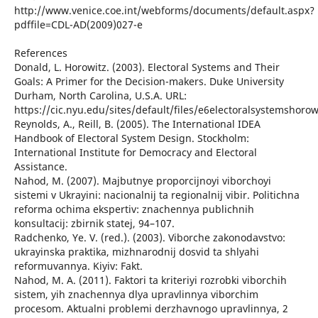
http://www.venice.coe.int/webforms/documents/default.aspx?
pdffile=CDL-AD(2009)027-e
References
Donald, L. Horowitz. (2003). Electoral Systems and Their
Goals: A Primer for the Decision-makers. Duke University
Durham, North Carolina, U.S.A. URL:
https://cic.nyu.edu/sites/default/files/e6electoralsystemshorow
Reynolds, A., Reill, B. (2005). The International IDEA
Handbook of Electoral System Design. Stockholm:
International Institute for Democracy and Electoral
Assistance.
Nahod, M. (2007). Majbutnye proporcijnoyi viborchoyi
sistemi v Ukrayini: nacionalnij ta regionalnij vibir. Politichna
reforma ochima ekspertiv: znachennya publichnih
konsultacij: zbirnik statej, 94–107.
Radchenko, Ye. V. (red.). (2003). Viborche zakonodavstvo:
ukrayinska praktika, mizhnarodnij dosvid ta shlyahi
reformuvannya. Kiyiv: Fakt.
Nahod, M. A. (2011). Faktori ta kriteriyi rozrobki viborchih
sistem, yih znachennya dlya upravlinnya viborchim
procesom. Aktualni problemi derzhavnogo upravlinnya, 2