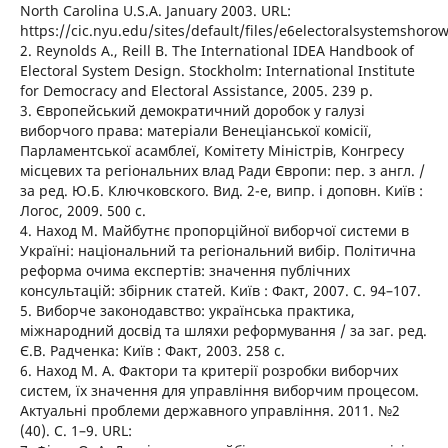
North Carolina U.S.A. January 2003. URL:
https://cic.nyu.edu/sites/default/files/e6electoralsystemshorow
2. Reynolds A., Reill B. The International IDEA Handbook of
Electoral System Design. Stockholm: International Institute
for Democracy and Electoral Assistance, 2005. 239 p.
3. Європейський демократичний доробок у галузі
виборчого права: матеріали Венеціанської комісії,
Парламентської асамблеї, Комітету Міністрів, Конгресу
місцевих та регіональних влад Ради Європи: пер. з англ. /
за ред. Ю.Б. Ключковского. Вид. 2-е, випр. і доповн. Київ :
Логос, 2009. 500 с.
4. Наход М. Майбутнє пропорційної виборчої системи в
Україні: національний та регіональний вибір. Політична
реформа очима експертів: значення публічних
консультацій: збірник статей. Київ : Факт, 2007. С. 94–107.
5. Виборче законодавство: українська практика,
міжнародний досвід та шляхи реформування / за заг. ред.
Є.В. Радченка: Київ : Факт, 2003. 258 с.
6. Наход М. А. Фактори та критерії розробки виборчих
систем, їх значення для управління виборчим процесом.
Актуальні проблеми державного управління. 2011. №2
(40). С. 1–9. URL: