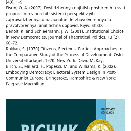
(40), 1–9.
Fisun, O. A. (2007). Doslidzhennya najbilsh poshirenih u sviti
proporcijnih viborchih sistem i perspektiv yih
zaprovadzhennya u nacionalne derzhavotvorennya ta
pravotvorennya: analitichna dopovid. Kiyiv: ShSD.
Benoit, K. and Schieemann, J. W. (2001). Institutional Choice
in New Democracies. Journal of Theoretical Politics, 13 (2),
60–72.
Rokkan, S. (1970) Citizens, Elections, Parties: Approaches to
the Comparative Study of the Process of Development. Oslo:
Universitetforlaget, 1970. New York: David McKay.
Birch, S., Millard, F., Popescu M. and Williams, K. (2002).
Embodying Democracy: Electoral System Design in Post-
Communist Europe. Bringstoke, Hampshire & New York:
Palgrave Macmillan.