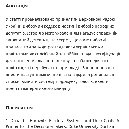
Анотація
У статті проаналізовано прийнятий Верховною Радою
України Виборчий кодекс в частині виборів народних
депутатів. Історія з його ухваленням нагадує справжній
заплутаний детектив. Не секрет, що саме виборчі
правила гри завжди розглядалися українськими
політиками як спосіб знайти найбільш вдалі конфігурації
для посилення власного впливу – особливо для тих
політсил, які перебувають при владі. Запропоновано
внести наступні зміни: повністю відкрити регіональні
списки, змінити систему підрахунку голосів, ввести
поняття імперативного мандату.
Посилання
1. Donald L. Horowitz. Electoral Systems and Their Goals: A
Primer for the Decision-makers. Duke University Durham,