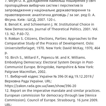
7. Фісун О. А. Дослідження найбільш поширених у світі
пропорційних виборчих систем і перспектив їх
запровадження у національне державотворення та
правотворення: аналітична доповідь / за заг. ред О. А.
Фісуна. Київ : ШСД, 2007. 120 с.
8. Benoit K. and Schieemann J. W. Institutional Choice in
New Democracies. Journal of Theoretical Politics. 2001. Vol.
13. N2. P.60–72.
9. Rokkan S. Citizens, Elections, Parties: Approaches to the
Comparative Study of the Process of Development. Oslo:
Universitetforlaget, 1970. New York: David McKay, 1970, 464
p.
10. Birch S., Millard F., Popescu M. and K. Williams.
Embodying Democracy: Electoral System Design in Post-
Communist Europe. Bringstoke, Hampshire & New York:
Palgrave Macmillan, 2002.
11. Виборчий кодекс України № 396-IX від 19.12.2019:/
Верховна Рада України. URL:
https://zakon.rada.gov.ua/laws/show/396-20
12. Report on the imperative mandate and similar practices.
European commission for democracy through law (Venice
Commission). Council of Europe. Strasbourg. 16 June 2009.
URL: