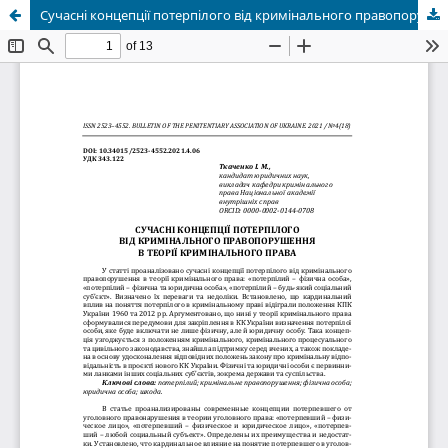
Сучасні концепції потерпілого від кримінального правопорушення в теорії кримінального права