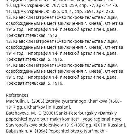
10. ЦДІАК України. Ф. 707, Оп. 259, спр. 77, арк. 1-170.
11. ЦДІАК України. Ф. 385, Оп. 1, спр. 2691, арк. 270.
12. Киевский Патронат (О-во покровительства лицам,
освобожденным из мест заключения г. Киева). Отчет за
1912 год. Типография 1-й Киевской артели печ. Дела,
Трехсвятительская, 1912.
13. Киевский Патронат (О-во покровительства лицам,
освобожденным из мест заключения г. Киева). Отчет за
1914 год. Типография 1-й Киевской артели печ. Дела,
Трехсвятительская, 5. 1915.
14. Киевский Патронат (О-во покровительства лицам,
освобожденным из мест заключения г. Киева). Отчет за
1915 год. Типография 1-й Киевской артели печ. Дела,
Трехсвятительская, 5. 1916.
References
Machulin, L. (2005) Istoriya tyuremnogo Khar'kova (1668–
1917 gg.). Khar'kov [in Russian].
Batchayeva, M. K. (2008) Sankt-Peterburgskiy «Damskiy
popechitel'nyy o tyur'makh komitet» i yego regional'noye
Stavropol'skoye otdeleniye v 1819-1890 gg. ХIХ [in Russian].
Babushkin, A. (1994) Popechitel'stvo o tyur'makh –