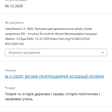
06.12.2020
Як цитувати
Самойленко, О. 2020. Притулки для арештантських дітей у Києві
наприкінці ХІХ – початку ХХ століття.
Вісник Пенітенціарної асоціації
України
. 3 (Груд 2020), 13–23. DOI:https://doi.org/10.34015/2523-
4552.2020.3.02.
Формати цитування
Номер
№ 3 (2020): ВІСНИК ПЕНІТЕНЦІАРНОЇ АСОЦІАЦІЇ УКРАЇНИ
Розділ
Теорія та історія держави і права; історія політичних і
правових учень