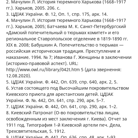
2. Мачулин Л. История тюремного Харькова (1668–1917
гг.). Харьков, 2005. 206. с.
3. ЦДІАК України. Ф. 12, Оп. 1, спр. 175, арк. 14.
4. Мачулин Л. История тюремного Харькова (1668–1917
гг.). Харьков, 2005; Батчаева М. К. Санкт-Петербургский
«Дамский попечительный о тюрьмах комитет» и его
региональное Ставропольское отделение в 1819-1890 гг.
ХIХ в. 2008; Бабушкин А. Попечительство о тюрьмах —
российская историческая традиция. Преступление и
наказание. 1994. № 7; Иванова Г. Женщины в заключении
(историко-правовой аспект). URL:
http://www.owl.ru/library/042t.htm 5 (дата звернення:
12.08.2020).
5. ЦДІАК України. Ф. 442, Оп. 639, спр. 640, арк. 2, 5.
6. Устав состоящего под Высочайшим покровительством
Киевского приюта для арестантских детей. ЦДІАК
України. Ф. №. 442, Оп. 641, спр. 290, арк. 5–7.
7. ЦДІАК України. Ф. 442, Оп. 641, спр. 290, арк. 1–2.
8. Киевский Патронат (О-во покровительства лицам,
освобожденным из мест заключения г. Киева). Отчет за
1911 год. Типография 1-й Киевской артели печ. Дела,
Трехсвятительская, 5. 1912.
9. ЦДІАК України. Ф. 442, Оп. 636, спр. 48, арк. 1-93.