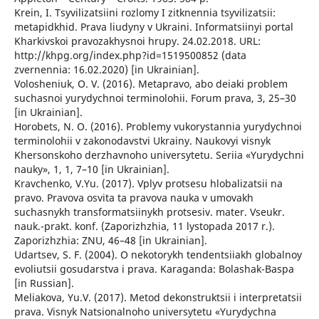
Krein, I. Tsyvilizatsiini rozlomy I zitknennia tsyvilizatsii:
metapidkhid. Prava liudyny v Ukraini. Informatsiinyi portal
Kharkivskoi pravozakhysnoi hrupy. 24.02.2018. URL:
http://khpg.org/index.php?id=1519500852 (data
zvernennia: 16.02.2020) [in Ukrainian].
Volosheniuk, O. V. (2016). Metapravo, abo deiaki problem
suchasnoi yurydychnoi terminolohii. Forum prava, 3, 25–30
[in Ukrainian].
Horobets, N. O. (2016). Problemy vukorystannia yurydychnoi
terminolohii v zakonodavstvi Ukrainy. Naukovyi visnyk
Khersonskoho derzhavnoho universytetu. Seriia «Yurydychni
nauky», 1, 1, 7–10 [in Ukrainian].
Kravchenko, V.Yu. (2017). Vplyv protsesu hlobalizatsii na
pravo. Pravova osvita ta pravova nauka v umovakh
suchasnykh transformatsiinykh protsesiv. mater. Vseukr.
nauk.-prakt. konf. (Zaporizhzhia, 11 lystopada 2017 r.).
Zaporizhzhia: ZNU, 46–48 [in Ukrainian].
Udartsev, S. F. (2004). O nekotorykh tendentsiiakh globalnoy
evoliutsii gosudarstva i prava. Karaganda: Bolashak-Baspa
[in Russian].
Meliakova, Yu.V. (2017). Metod dekonstruktsii i interpretatsii
prava. Visnyk Natsionalnoho universytetu «Yurydychna