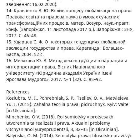
звернення: 16.02.2020).
14. Кравченко В. Ю. Вплив процесу глобалізації на право.
Правова освіта та правова наука в умовах сучасних
трансформаційних процесів. матер. Всеукр. наук.-практ.
конф. (Запоріжжя, 11 листопада 2017 р.). Запоріжжя : ЗНУ,
2017. С. 46–48.
15. Ударцев С. Ф. О некоторых тенденциях глобальной
эволюции государства и права. Караганда : Болашак–
Баспа, 2004. 52 с.
16. Мелякова Ю. В. Метод деконструкции в наррации и
интерпретации права. Вісник Національного
університету «Юридична академія України імені
Ярослава Мудрого». 2017. № 1 (32). С. 85–92.
References
Koziubra, M. I., Pohrebniak, S. P., Tseliev, O. V., Matvieieva
Yu. I. (2015). Zahalna teoriia prava: pidruchnyk. Kyiv: Vaite
[in Ukrainian].
Minchenko, O.V. (2018). Rol semiotyky v protsesakh
utvorennia ta realizatsii prava. Aktualni problemy
vitchyznianoi yurysprudentsii, 3, 32–35 [in Ukrainian].
Balynska, O. M. (2014). Semiotyka prava: filosofsko-pravovyi