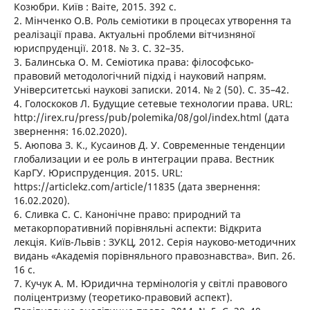
Козюбри. Київ : Ваіте, 2015. 392 с.
2. Мінченко О.В. Роль семіотики в процесах утворення та
реалізації права. Актуальні проблеми вітчизняної
юриспруденції. 2018. № 3. С. 32–35.
3. Балинська О. М. Семіотика права: філософсько-
правовий методологічний підхід і науковий напрям.
Університетські наукові записки. 2014. № 2 (50). С. 35–42.
4. Голоскоков Л. Будущие сетевые технологии права. URL:
http://irex.ru/press/pub/polemika/08/gol/index.html (дата
звернення: 16.02.2020).
5. Аюпова З. К., Кусаинов Д. У. Современные тенденции
глобализации и ее роль в интеграции права. Вестник
КарГУ. Юриспруденция. 2015. URL:
https://articlekz.com/article/11835 (дата звернення:
16.02.2020).
6. Сливка С. С. Канонічне право: природний та
метакорпоративний порівняльні аспекти: Відкрита
лекція. Київ-Львів : ЗУКЦ, 2012. Серія науково-методичних
видань «Академія порівняльного правознавства». Вип. 26.
16 с.
7. Кучук А. М. Юридична термінологія у світлі правового
поліцентризму (теоретико-правовий аспект).