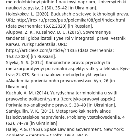
metodolohichnyi pidhid I naukovyi napriam. Universytetski
naukovi zapysky, 2 (50), 35–42 [in Ukrainian].
Holoskokov, L. (2020). Budushchie setevye tekhnologii prava.
URL: http://irex.ru/press/pub/polemika/08/gol/index.html
(data zvernennia: 16.02.2020) [in Russian].
Aiupova, Z. K., Kusainov, D. U. (2015). Sovremennye
tendentsii globalizatsii I yee rol v integratsii prava. Vestnik
KarGU. Yurisprudentsiia. URL:
https://articlekz.com/article/11835 (data zvernennia:
16.02.2020) [in Russian].
Slyvka, S. S. (2012). Kanonichne pravo: pryrodnyi ta
metakorporatyvnyi porivnialni aspekty: vidkryta lektsiia. Kyiv-
Lviv: ZUKTS. Seriia naukovo-metodychnykh vydan
«Akademiia porivnialnoho pravoznavstva». Vyp. 26 [in
Ukrainian].
Kuchuk, A. M. (2014). Yurydychna terminolohiia u svitli
pravovoho politsentryzmu (teoretyko-pravovyi aspekt).
Porivnialno-analitychne pravo, 5, 38–40 [in Ukrainian].
Samigullin, V. K. (2013). Metapravo kak netrivialnoe
issledovatelskoe napravlenie. Problemy vostokovedeniia, 4
(62), 74–78 [in Ukrainian].
Haley, A.G. (1963). Space Law and Government. New York:
Appleton – Century – Crofts. 1963. 584 p.