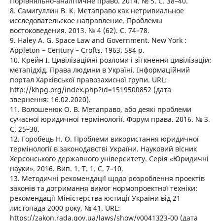
Порівняльно-аналітичне право. 2014. № 5. С. 38–40.
8. Самигуллин В. К. Метаправо как нетривиальное
исследовательское направление. Проблемы
востоковедения. 2013. № 4 (62). С. 74–78.
9. Haley A. G. Space Law and Government. New York :
Appleton – Century – Crofts. 1963. 584 p.
10. Крейн І. Цивілізаційні розломи і зіткнення цивілізацій:
метапідхід. Права людини в Україні. Інформаційний
портал Харківської правозахисної групи. URL:
http://khpg.org/index.php?id=1519500852 (дата
звернення: 16.02.2020).
11. Волошенюк О. В. Метаправо, або деякі проблеми
сучасної юридичної термінології. Форум права. 2016. № 3.
С. 25–30.
12. Горобець Н. О. Проблеми використання юридичної
термінології в законодавстві України. Науковий вісник
Херсонського державного університету. Серія «Юридичні
науки». 2016. Вип. 1. Т. 1. С. 7–10.
13. Методичні рекомендації щодо розроблення проектів
законів та дотримання вимог нормопроектної техніки:
рекомендації Міністерства юстиції України від 21
листопада 2000 року, № 41. URL:
https://zakon.rada.gov.ua/laws/show/v0041323-00 (дата