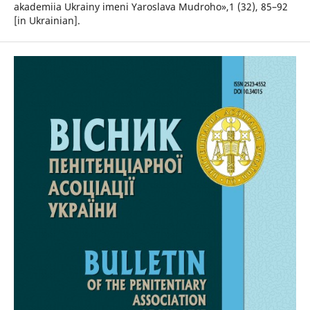
akademiia Ukrainy imeni Yaroslava Mudroho»,1 (32), 85–92
[in Ukrainian].