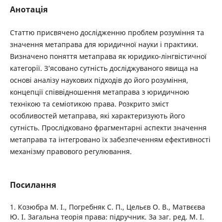
Анотація
Статтю присвячено дослідженню проблем розуміння та
значення метаправа для юридичної науки і практики.
Визначено поняття метаправа як юридико-лінгвістичної
категорії. З’ясовано сутність досліджуваного явища на
основі аналізу наукових підходів до його розуміння,
концепції співвідношення метаправа з юридичною
технікою та семіотикою права. Розкрито зміст
особливостей метаправа, які характеризують його
сутність. Прослідковано фрагментарні аспекти значення
метаправа та інтегровано їх забезпеченням ефективності
механізму правового регулювання.
Посилання
1. Козюбра М. І., Погребняк С. П., Цельєв О. В., Матвєєва
Ю. І. Загальна теорія права: підручник. За заг. ред. М. І.