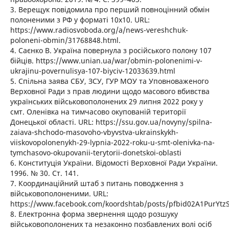
3. Верещук повідомила про перший повноцінний обмін
полоненими з РФ у форматі 10х10. URL:
https://www.radiosvoboda.org/a/news-vereshchuk-
poloneni-obmin/31768848.html.
4. Саєнко В. Україна повернула з російського полону 107
бійців. https://www.unian.ua/war/obmin-polonenimi-v-
ukrajinu-povernulisya-107-biyciv-12033639.html
5. Спільна заява СБУ, ЗСУ, ГУР МОУ та Уповноваженого
Верховної Ради з прав людини щодо масового вбивства
українських військовополонених 29 липня 2022 року у
смт. Оленівка на тимчасово окупованій території
Донецької області. URL: https://ssu.gov.ua/novyny/spilna-
zaiava-shchodo-masovoho-vbyvstva-ukrainskykh-
viiskovopolonenykh-29-lypnia-2022-roku-u-smt-olenivka-na-
tymchasovo-okupovanii-terytorii-donetskoi-oblasti
6. Конституція України. Відомості Верховної Ради України.
1996. № 30. Ст. 141.
7. Координаційний штаб з питань поводження з
військовополоненими. URL:
https://www.facebook.com/koordshtab/posts/pfbid02A1Pur
8. Електронна форма звернення щодо розшуку
військовополонених та незаконно позбавлених волі осіб