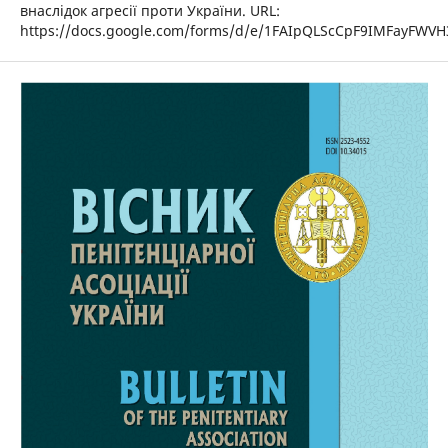
внаслідок агресії проти України. URL:
https://docs.google.com/forms/d/e/1FAIpQLScCpF9IMFayFWVH