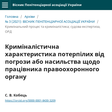
Вісник Пенітенціарної асоціації України
Головна
/
Архіви
/
№ 3 (2021): ВІСНИК ПЕНІТЕНЦІАРНОЇ АСОЦІАЦІЇ УКРАЇНИ
/
Кримінальний процес та криміналістика; судова експертиза,
ОРД
Криміналістична
характеристика потерпілих від
погрози або насильства щодо
працівника правоохоронного
органу
С. В. Кобець
https://orcid.org/0000-0001-8430-3209