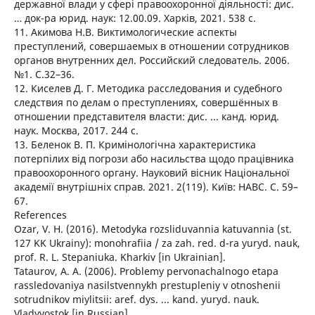
державної влади у сфері правоохоронної діяльності: дис.
… док-ра юрид. наук: 12.00.09. Харків, 2021. 538 с.
11. Акимова Н.В. Виктимологические аспекты
преступлений, совершаемых в отношении сотрудников
органов внутренних дел. Российский следователь. 2006.
№1. С.32–36.
12. Киселев Д. Г. Методика расследования и судебного
следствия по делам о преступлениях, совершённых в
отношении представителя власти: дис. ... канд. юрид.
наук. Москва, 2017. 244 с.
13. Беленок В. П. Кримінологічна характеристика
потерпілих від погрози або насильства щодо працівника
правоохоронного органу. Науковий вісник Національної
академії внутрішніх справ. 2021. 2(119). Київ: НАВС. С. 59–
67.
References
Ozar, V. H. (2016). Metodyka rozsliduvannia katuvannia (st.
127 KK Ukrainy): monohrafiia / za zah. red. d-ra yuryd. nauk,
prof. R. L. Stepaniuka. Kharkiv [in Ukrainian].
Tataurov, A. A. (2006). Problemy pervonachalnogo etapa
rassledovaniya nasilstvennykh prestupleniy v otnoshenii
sotrudnikov miylitsii: aref. dys. ... kand. yuryd. nauk.
Vladyvostok [in Russian].