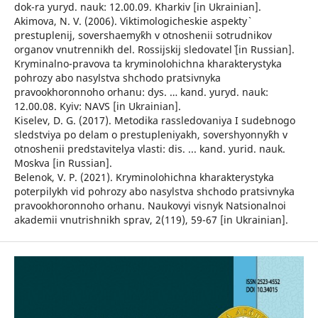
dok-ra yuryd. nauk: 12.00.09. Kharkiv [in Ukrainian].
Akimova, N. V. (2006). Viktimologicheskie aspekty`
prestuplenij, sovershaemy`kh v otnoshenii sotrudnikov
organov vnutrennikh del. Rossijskij sledovatel` [in Russian].
Kryminalno-pravova ta kryminolohichna kharakterystyka
pohrozy abo nasylstva shchodo pratsivnyka
pravookhoronnoho orhanu: dys. … kand. yuryd. nauk:
12.00.08. Kyiv: NAVS [in Ukrainian].
Kiselev, D. G. (2017). Metodika rassledovaniya I sudebnogo
sledstviya po delam o prestupleniyakh, sovershyonny`kh v
otnoshenii predstavitelya vlasti: dis. ... kand. yurid. nauk.
Moskva [in Russian].
Belenok, V. P. (2021). Kryminolohichna kharakterystyka
poterpilykh vid pohrozy abo nasylstva shchodo pratsivnyka
pravookhoronnoho orhanu. Naukovyi visnyk Natsionalnoi
akademii vnutrishnikh sprav, 2(119), 59-67 [in Ukrainian].