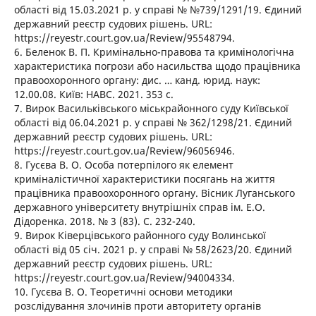
області від 15.03.2021 р. у справі № №739/1291/19. Єдиний
державний реєстр судових рішень. URL:
https://reyestr.court.gov.ua/Review/95548794.
6. Беленок В. П. Кримінально-правова та кримінологічна
характеристика погрози або насильства щодо працівника
правоохоронного органу: дис. … канд. юрид. наук:
12.00.08. Київ: НАВС. 2021. 353 с.
7. Вирок Васильківського міськрайонного суду Київської
області від 06.04.2021 р. у справі № 362/1298/21. Єдиний
державний реєстр судових рішень. URL:
https://reyestr.court.gov.ua/Review/96056946.
8. Гусєва В. О. Особа потерпілого як елемент
криміналістичної характеристики посягань на життя
працівника правоохоронного органу. Вісник Луганського
державного університету внутрішніх справ ім. Е.О.
Дідоренка. 2018. № 3 (83). С. 232-240.
9. Вирок Ківерцівського районного суду Волинської
області від 05 січ. 2021 р. у справі № 58/2623/20. Єдиний
державний реєстр судових рішень. URL:
https://reyestr.court.gov.ua/Review/94004334.
10. Гусєва В. О. Теоретичні основи методики
розслідування злочинів проти авторитету органів