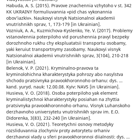
Habuda, A. S. (2015). Pravove znachennia vzhytoho v st. 342
KK UKRAINY formuliuvannia «pid chas vykonannia
obov’iazkiv». Naukovyi visnyk Natsionalnoi akademii
vnutrishnikh sprav, 1, 173-179 [in Ukrainian].
Vozniuk, A. A., Kuzmichova-Kyslenko, Ye. V. (2017). Problemy
vstanovlennia poterpiloho vid porushennia pravyl bezpeky
dorozhnoho rukhu chy ekspluatatsii transportu osobamy,
yaki keruiut transportnymy zasobamy. Naukovyi visnyk
Natsionalnoi akademii vnutrishnikh sprav, 3(104), 210-218
[in Ukrainian].
Belenok, V. P. (2021). Kryminalno-pravova ta
kryminolohichna kharakterystyka pohrozy abo nasylstva
shchodo pratsivnyka pravookhoronnoho orhanu: dys. …
kand. yuryd. nauk: 12.00.08. Kyiv: NAVS [in Ukrainian].
Husieva, V. O. (2018). Osoba poterpiloho yak element
kryminalistychnoi kharakterystyky posiahan na zhyttia
pratsivnyka pravookhoronnoho orhanu. Visnyk Luhanskoho
derzhavnoho universytetu vnutrishnikh sprav im. E.O.
Didorenka, 3(83), 232-240 [in Ukrainian].
Husieva, V. O. (2021). Teoretychni osnovy metodyky
rozsliduvannia zlochyniv proty avtorytetu orhaniv
derzhavnoi vlady u sferi pravookhoronnoi diialnosti: dys. …