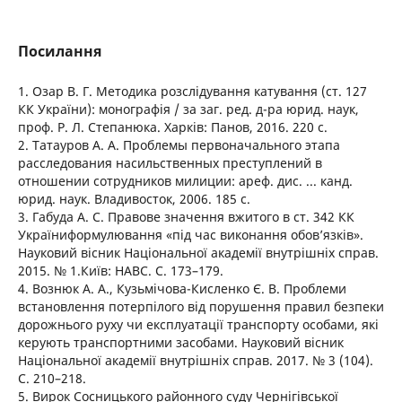
Посилання
1. Озар В. Г. Методика розслідування катування (ст. 127
КК України): монографія / за заг. ред. д-ра юрид. наук,
проф. Р. Л. Степанюка. Харків: Панов, 2016. 220 с.
2. Татауров А. А. Проблемы первоначального этапа
расследования насильственных преступлений в
отношении сотрудников милиции: ареф. дис. ... канд.
юрид. наук. Владивосток, 2006. 185 с.
3. Габуда А. С. Правове значення вжитого в ст. 342 КК
Україниформулювання «під час виконання обов’язків».
Науковий вісник Національної академії внутрішніх справ.
2015. № 1.Київ: НАВС. С. 173–179.
4. Вознюк А. А., Кузьмічова-Кисленко Є. В. Проблеми
встановлення потерпілого від порушення правил безпеки
дорожнього руху чи експлуатації транспорту особами, які
керують транспортними засобами. Науковий вісник
Національної академії внутрішніх справ. 2017. № 3 (104).
С. 210–218.
5. Вирок Сосницького районного суду Чернігівської