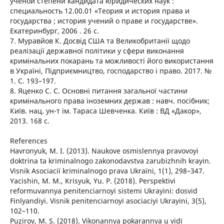
ученой степени кандидата юридических наук :
специальность 12.00.01 «Теория и история права и
государства ; история учений о праве и государстве».
Екатеринбург, 2006 . 26 с.
7. Муравйов К. Досвід США та Великобританії щодо
реалізації державної політики у сфери виконання
кримінальних покарань та можливості його використання
в Україні, Підприємництво, господарство і право. 2017. №
1. С. 193–197.
8. Яценко С. С. Основні питання загальної частини
кримінального права іноземних держав : навч. посібник;
Київ. нац. ун-т ім. Тараса Шевченка. Київ : ВД «Дакор»,
2013. 168 с.
References
Havronyuk, M. I. (2013). Naukove osmislennya pravovoyi
doktrina ta kriminalnogo zakonodavstva zarubizhnih krayin.
Visnik Asociaciï kriminalnogo prava Ukraïni, 1(1), 298–347.
Yacishin, M. M., Krisyuk, Yu. P. (2018). Perspektivi
reformuvannya penitenciarnoyi sistemi Ukrayini: dosvid
Finlyandiyi. Visnik penitenciarnoyi asociaciyi Ukrayini, 3(5),
102–110.
Puzirov, M. S. (2018). Vikonannya pokarannya u vidi