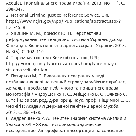
Асоціації кримінального права України, 2013. No 1(1). С.
298–347.
2. National Criminal Justice Reference Service. URL:
https://www.ncjrs.gov/App/ Publications/abstract.aspx?
ID=74558
3. Яцишин М. М., Крисюк Ю. П. Перспективи
реформування пенітенціарної системи України: досвід
Фінляндії. Вісник пенітенціарної асоціації України. 2018.
№ 3(5). С. 102–110.
4. Тюремная система Великобритании. URL:
http://tyurma.com/ tyurma-za-rubezhom/tyuremnaya-
sistema-velikobritanii
5. Пузирьов М. С. Виконання покарання у виді
позбавлення волі на певний строк у зарубіжних країнах.
Актуальні проблеми публічного та приватного права:
монографія / Андрущенко Т. С., Аніщенко В. О., Зливко С.
В. та ін.; за заг. ред. д-ра юрид. наук, проф. Ніщимної С. О.
Чернігів: Академія Державної пенітенціарної служби,
2018. С. 366–428.
6. Андреященко Р. А. Пенитенциарная система Англии и
Уэльса в XVI – XX вв. : историко-юридическое
исследование. Автореферат диссертации на соискание