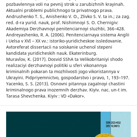
pozbavlennya voli na pevnij strok u zarubizhnih krayinah.
Aktualni problemi publichnogo ta privatnogo prava.
Andrushenko T. S., Anishenko V. O., Zlivko S. V. ta in.; za zag.
red. d-ra yurid. nauk, prof. Nishimnoyi S. O. Chernigiv:
Akademiya Derzhavnoyi penitenciarnoyi sluzhbi, 366–428.
Andreyashenko, R. A. (2006). Penitenciarnaya sistema Anglii
i Uelsa v XVI – XX vv.: istoriko-yuridicheskoe issledovanie.
Avtoreferat dissertacii na soiskanie uchenoĭ stepeni
kandidata yuridicheskih nauk. Ekaterinburg.
Muravĭov, K. (2017). Dosvid SShA ta Velikobritaniyi shodo
realizaciyi derzhavnoyi politiki u sferi vikonannya
kriminalnih pokaran ta mozhlivosti jogo vikoristannya v
Ukrayini. Pidpriyemnictvo, gospodarstvo i pravo, 1, 193–197.
Yacenko, S. S. (2013). Osnovni pitannya zagalnoyi chastini
kriminalnogo prava inozemnih derzhav. Kiyiv. nac. un-t im.
Tarasa Shevchenka. Kiyiv : VD «Dakor».