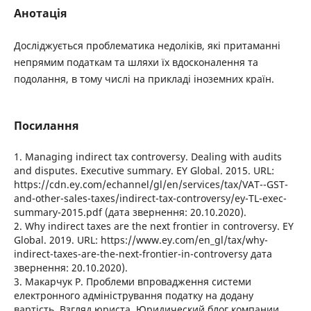
Анотація
Досліджується проблематика недоліків, які притаманні
непрямим податкам та шляхи їх вдосконалення та
подолання, в тому числі на прикладі іноземних країн.
Посилання
1. Managing indirect tax controversy. Dealing with audits
and disputes. Executive summary. EY Global. 2015. URL:
https://cdn.ey.com/echannel/gl/en/services/tax/VAT--GST-
and-other-sales-taxes/indirect-tax-controversy/ey-TL-exec-
summary-2015.pdf (дата звернення: 20.10.2020).
2. Why indirect taxes are the next frontier in controversy. EY
Global. 2019. URL: https://www.ey.com/en_gl/tax/why-
indirect-taxes-are-the-next-frontier-in-controversy дата
звернення: 20.10.2020).
3. Макарчук Р. Проблеми впровадження системи
електронного адміністрування податку на додану
вартість. Взгляд юриста. Юридический блог компании