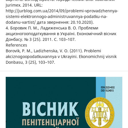
Jurimex. 2014. URL:
http://jurblog.com.ua/2014/09/problemi-vprovadzhennya-
sistemi-elektronnogo-administruvannya-podatku-na-
dodanu-vartist/ дата звернення: 20.10.2020).
4. Боровик П. М., Ладиженська В. О. Проблеми
акцизногооподаткування в Україні. Економічний вісник
Донбасу. № 3 (25). 2011. С. 103–107.
References
Borovik, P. M., Ladizhenska, V. O. (2011). Problemi
akciznogoopodatkuvannya v Ukrayini. Ekonomichnij visnik
Donbasu, 3 (25), 103–107.