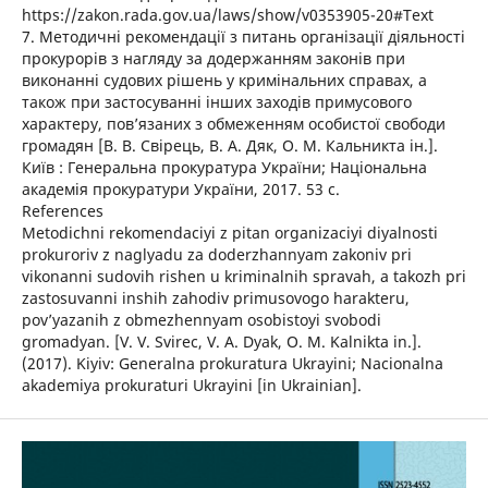
https://zakon.rada.gov.ua/laws/show/v0353905-20#Text
7. Методичні рекомендації з питань організації діяльності
прокурорів з нагляду за додержанням законів при
виконанні судових рішень у кримінальних справах, а
також при застосуванні інших заходів примусового
характеру, пов’язаних з обмеженням особистої свободи
громадян [В. В. Свірець, В. А. Дяк, О. М. Кальникта ін.].
Київ : Генеральна прокуратура України; Національна
академія прокуратури України, 2017. 53 с.
References
Metodichni rekomendaciyi z pitan organizaciyi diyalnosti
prokuroriv z naglyadu za doderzhannyam zakoniv pri
vikonanni sudovih rishen u kriminalnih spravah, a takozh pri
zastosuvanni inshih zahodiv primusovogo harakteru,
pov’yazanih z obmezhennyam osobistoyi svobodi
gromadyan. [V. V. Svirec, V. A. Dyak, O. M. Kalnikta in.].
(2017). Kiyiv: Generalna prokuratura Ukrayini; Nacionalna
akademiya prokuraturi Ukrayini [in Ukrainian].