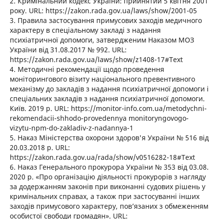
2. Кримінальний кодекс України: прийнятий 5 квітня 2001
року. URL: https://zakon.rada.gov.ua/laws/show/2001-05
3. Правила застосування примусових заходів медичного
характеру в спеціальному закладі з надання
психіатричної допомоги, затвердженим Наказом МОЗ
України від 31.08.2017 № 992. URL:
https://zakon.rada.gov.ua/laws/show/z1408-17#Text
4. Методичні рекомендації щодо проведення
моніторингового візиту національного превентивного
механізму до закладів з надання психіатричної допомоги і
спеціальних закладів з надання психіатричної допомоги.
Київ. 2019 р. URL: https://monitor-info.com.ua/metodychni-
rekomendacii-shhodo-provedennya monitoryngovogo-
vizytu-npm-do-zakladiv-z-nadannya-1
5. Наказ Міністерства охорони здоров'я України № 516 від
20.03.2018 р. URL:
https://zakon.rada.gov.ua/rada/show/v0516282-18#Text
6. Наказ Генерального прокурора України № 353 від 03.08.
2020 р. «Про організацію діяльності прокурорів з нагляду
за додержанням законів при виконанні судових рішень у
кримінальних справах, а також при застосуванні інших
заходів примусового характеру, пов’язаних з обмеженням
особистої свободи громадян». URL: