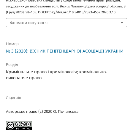
міжнародно-правових стандартів у сфері забезпечення прав громадян,
засуджених до позбавлення волі.
Вісник Пенітенціарної асоціації України
. 3
(Груд 2020), 98–105. DOI:https://doi.org/10.34015/2523-4552.2020.3.10.
Формати цитування
Номер
№ 3 (2020): ВІСНИК ПЕНІТЕНЦІАРНОЇ АСОЦІАЦІЇ УКРАЇНИ
Розділ
Кримінальне право і кримінологія; кримінально-
виконавче право
Ліцензія
Авторське право (c) 2020 О. Почанська