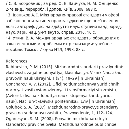
/ С. В. Бобровник ; за ред. О. В. Зайчука, Н. М. Оніщенко.
2-ге вид., переробл. і допов. Київ, 2008. 688 с.
13. Іваньков А. І. Міжнародно-правові стандарти у сфері
забезпечення захисту прав засуджених до позбавлення
волі : автореф. дис. на здобуття наук. ступеня канд. юрид.
наук. Харк. нац. ун-т внутр. справ, 2016. 16 с.
14. Уткин В. А. Международные стандарты обращения с
заключенными и проблемы их реализации: учебное
пособие. Томск : Изд-во НТЛ, 1998. 88 c.
References
Rabinovich, P. M. (2016). Mizhnarodni standarti prav lyudini:
vlastivosti, zagalne ponyattya, klasifikaciya. Visnik Nac. akad.
pravovih nauk Ukrayini, 1 (84), 19–29 [in Ukrainian].
Goncharov, V. V. (2012). Oficijne tlumachennya yuridichnih
norm yak zasib vstanovlennya i transformaciyi yih zmistu.
(Аvtoref. dis. na zdobuttya nauk. stupenya kand. yurid.
nauk). Nac. un-t «Lvivska politehnika». Lviv [in Ukrainian].
Golubok, S. A. (2007). Mezhdunarodno-pravovye standarty
prava na sudebnuyu zashitu. Pravovedenie, 1, 112–124.
Oganesyan, S. M. (2008). Ponyatie mezhdunarodnyh
standartov prav cheloveka. Mezhdunarodnoe publichnoe i