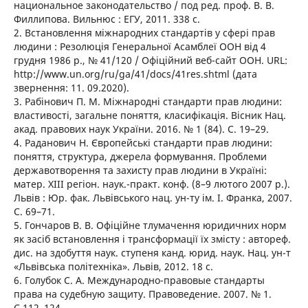
национальное законодательство / под ред. проф. В. В.
Филлипова. Вильнюс : ЕГУ, 2011. 338 с.
2. Встановлення міжнародних стандартів у сфері прав
людини : Резолюція Генеральної Асамблеї ООН від 4
грудня 1986 р., № 41/120 / Офіційний веб-сайт ООН. URL:
http://www.un.org/ru/ga/41/docs/41res.shtml (дата
звернення: 11. 09.2020).
3. Рабінович П. М. Міжнародні стандарти прав людини:
властивості, загальне поняття, класифікація. Вісник Нац.
акад. правових наук України. 2016. № 1 (84). С. 19–29.
4. Раданович Н. Європейські стандарти прав людини:
поняття, структура, джерела формування. Проблеми
державотворення та захисту прав людини в Україні:
матер. ХІІІ регіон. наук.-практ. конф. (8–9 лютого 2007 р.).
Львів : Юр. фак. Львівського нац. ун-ту ім. І. Франка, 2007.
С. 69–71.
5. Гончаров В. В. Офіційне тлумачення юридичних норм
як засіб встановлення і трансформації їх змісту : автореф.
дис. на здобуття наук. ступеня канд. юрид. наук. Нац. ун-т
«Львівська політехніка». Львів, 2012. 18 с.
6. Голубок С. А. Международно-правовые стандарты
права на судебную защиту. Правоведение. 2007. № 1.
С.112–124.