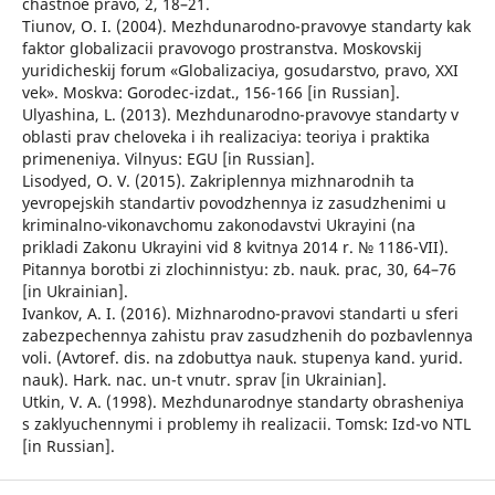
chastnoe pravo, 2, 18–21.
Tiunov, O. I. (2004). Mezhdunarodno-pravovye standarty kak
faktor globalizacii pravovogo prostranstva. Moskovskij
yuridicheskij forum «Globalizaciya, gosudarstvo, pravo, XXI
vek». Moskva: Gorodec-izdat., 156-166 [in Russian].
Ulyashina, L. (2013). Mezhdunarodno-pravovye standarty v
oblasti prav cheloveka i ih realizaciya: teoriya i praktika
primeneniya. Vilnyus: EGU [in Russian].
Lisodyed, O. V. (2015). Zakriplennya mizhnarodnih ta
yevropejskih standartiv povodzhennya iz zasudzhenimi u
kriminalno-vikonavchomu zakonodavstvi Ukrayini (na
prikladi Zakonu Ukrayini vid 8 kvitnya 2014 r. № 1186-VII).
Pitannya borotbi zi zlochinnistyu: zb. nauk. prac, 30, 64–76
[in Ukrainian].
Ivankov, A. I. (2016). Mizhnarodno-pravovi standarti u sferi
zabezpechennya zahistu prav zasudzhenih do pozbavlennya
voli. (Avtoref. dis. na zdobuttya nauk. stupenya kand. yurid.
nauk). Hark. nac. un-t vnutr. sprav [in Ukrainian].
Utkin, V. A. (1998). Mezhdunarodnye standarty obrasheniya
s zaklyuchennymi i problemy ih realizacii. Tomsk: Izd-vo NTL
[in Russian].