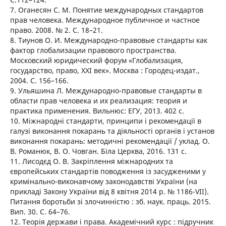
7. Оганесян С. М. Понятие международных стандартов
прав человека. Международное публичное и частное
право. 2008. № 2. С. 18–21.
8. Тиунов О. И. Международно-правовые стандарты как
фактор глобализации правового пространства.
Московский юридический форум «Глобализация,
государство, право, XXI век». Москва : Городец-издат.,
2004. С. 156–166.
9. Ульяшина Л. Международно-правовые стандарты в
области прав человека и их реализация: теория и
практика применения. Вильнюс: ЕГУ, 2013. 402 с.
10. Міжнародні стандарти, принципи і рекомендації в
галузі виконання покарань та діяльності органів і установ
виконання покарань: методичні рекомендації / уклад. О.
В. Романюк, В. О. Човган. Біла Церква, 2016. 131 с.
11. Лисодєд О. В. Закріплення міжнародних та
європейських стандартів поводження із засудженими у
кримінально-виконавчому законодавстві України (на
прикладі Закону України від 8 квітня 2014 р. № 1186-VII).
Питання боротьби зі злочинністю : зб. наук. праць. 2015.
Вип. 30. С. 64–76.
12. Теорія держави і права. Академічний курс : підручник