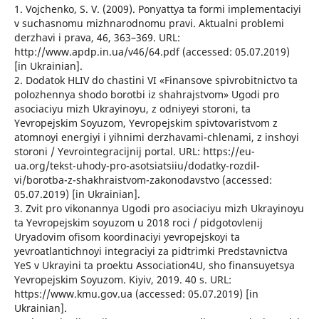
1. Vojchenko, S. V. (2009). Ponyattya ta formi implementaciyi
v suchasnomu mizhnarodnomu pravi. Aktualni problemi
derzhavi i prava, 46, 363–369. URL:
http://www.apdp.in.ua/v46/64.pdf (accessed: 05.07.2019)
[in Ukrainian].
2. Dodatok HLIV do chastini VI «Finansove spivrobitnictvo ta
polozhennya shodo borotbi iz shahrajstvom» Ugodi pro
asociaciyu mizh Ukrayinoyu, z odniyeyi storoni, ta
Yevropejskim Soyuzom, Yevropejskim spivtovaristvom z
atomnoyi energiyi i yihnimi derzhavami-chlenami, z inshoyi
storoni / Yevrointegracijnij portal. URL: https://eu-
ua.org/tekst-uhody-pro-asotsiatsiiu/dodatky-rozdil-
vi/borotba-z-shakhraistvom-zakonodavstvo (accessed:
05.07.2019) [in Ukrainian].
3. Zvit pro vikonannya Ugodi pro asociaciyu mizh Ukrayinoyu
ta Yevropejskim soyuzom u 2018 roci / pidgotovlenij
Uryadovim ofisom koordinaciyi yevropejskoyi ta
yevroatlantichnoyi integraciyi za pidtrimki Predstavnictva
YeS v Ukrayini ta proektu Association4U, sho finansuyetsya
Yevropejskim Soyuzom. Kiyiv, 2019. 40 s. URL:
https://www.kmu.gov.ua (accessed: 05.07.2019) [in
Ukrainian].