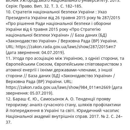
вісник Ужгородського національного університету. 2015.
Серія: Право. Вип. 32. Т. 3. С. 182–185.
10. Стратегія національної безпеки України : Указ
Президента України від 26 травня 2015 року № 287/2015
«Про рішення Ради національної безпеки і оборони
України від 6 травня 2015 року «Про Стратегію
національної безпеки України» // База даних (БД)
«Законодавство України» / Верховна Рада (ВР) України.
URL: https://zakon.rada.gov.ua/laws/show/287/2015#n7
(дата звернення: 04.07.2019).
11. Угода про асоціацію між Україною, з однієї сторони, та
Європейським Союзом, Європейським співтовариством з
атомної енергії і їхніми державами-членами, з іншої
сторони // База даних (БД) «Законодавство України» /
Верховна Рада (ВР) України. URL:
https://zakon.rada.gov.ua/laws/show/984_011#n2669 (дата
звернення: 05.07.2019).
12. Бараш Є. Ю., Самосьонок А. О. Тенденції прояву
тероризму: аналіз сучасного стану, шляхів профілактики
й попередження в Україні та світі. Юридичний часопис
Національної академії внутрішніх справ. 2017. № 2. С. 24–
37.