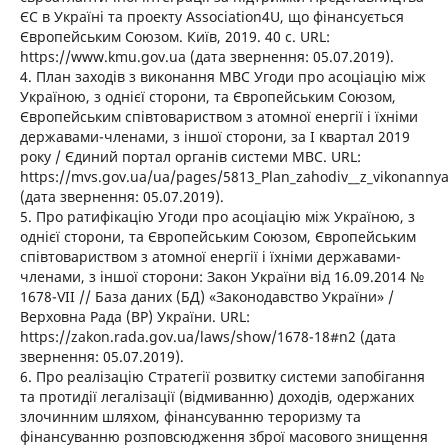
ЄС в Україні та проекту Association4U, що фінансується
Європейським Союзом. Київ, 2019. 40 с. URL:
https://www.kmu.gov.ua (дата звернення: 05.07.2019).
4. План заходів з виконання МВС Угоди про асоціацію між
Україною, з однієї сторони, та Європейським Союзом,
Європейським співтовариством з атомної енергії і їхніми
державами-членами, з іншої сторони, за І квартал 2019
року / Єдиний портал органів системи МВС. URL:
https://mvs.gov.ua/ua/pages/5813_Plan_zahodiv__z_vikonannya
(дата звернення: 05.07.2019).
5. Про ратифікацію Угоди про асоціацію між Україною, з
однієї сторони, та Європейським Союзом, Європейським
співтовариством з атомної енергії і їхніми державами-
членами, з іншої сторони: Закон України від 16.09.2014 №
1678-VII // База даних (БД) «Законодавство України» /
Верховна Рада (ВР) України. URL:
https://zakon.rada.gov.ua/laws/show/1678-18#n2 (дата
звернення: 05.07.2019).
6. Про реалізацію Стратегії розвитку системи запобігання
та протидії легалізації (відмиванню) доходів, одержаних
злочинним шляхом, фінансуванню тероризму та
фінансуванню розповсюдження зброї масового знищення