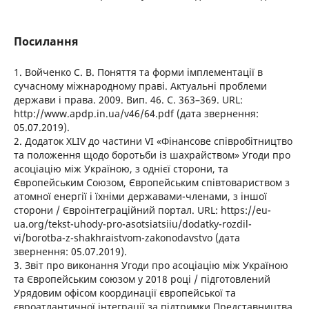
Посилання
1. Войченко С. В. Поняття та форми імплементації в
сучасному міжнародному праві. Актуальні проблеми
держави і права. 2009. Вип. 46. С. 363–369. URL:
http://www.apdp.in.ua/v46/64.pdf (дата звернення:
05.07.2019).
2. Додаток ХLІV до частини VI «Фінансове співробітництво
та положення щодо боротьби із шахрайством» Угоди про
асоціацію між Україною, з однієї сторони, та
Європейським Союзом, Європейським співтовариством з
атомної енергії і їхніми державами-членами, з іншої
сторони / Євроінтеграційний портал. URL: https://eu-
ua.org/tekst-uhody-pro-asotsiatsiiu/dodatky-rozdil-
vi/borotba-z-shakhraistvom-zakonodavstvo (дата
звернення: 05.07.2019).
3. Звіт про виконання Угоди про асоціацію між Україною
та Європейським союзом у 2018 році / підготовлений
Урядовим офісом координації європейської та
євроатлантичної інтеграції за підтримки Представництва