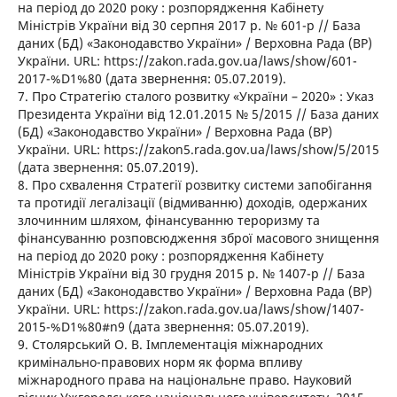
на період до 2020 року : розпорядження Кабінету
Міністрів України від 30 серпня 2017 р. № 601-р // База
даних (БД) «Законодавство України» / Верховна Рада (ВР)
України. URL: https://zakon.rada.gov.ua/laws/show/601-
2017-%D1%80 (дата звернення: 05.07.2019).
7. Про Стратегію сталого розвитку «України – 2020» : Указ
Президента України від 12.01.2015 № 5/2015 // База даних
(БД) «Законодавство України» / Верховна Рада (ВР)
України. URL: https://zakon5.rada.gov.ua/laws/show/5/2015
(дата звернення: 05.07.2019).
8. Про схвалення Стратегії розвитку системи запобігання
та протидії легалізації (відмиванню) доходів, одержаних
злочинним шляхом, фінансуванню тероризму та
фінансуванню розповсюдження зброї масового знищення
на період до 2020 року : розпорядження Кабінету
Міністрів України від 30 грудня 2015 р. № 1407-р // База
даних (БД) «Законодавство України» / Верховна Рада (ВР)
України. URL: https://zakon.rada.gov.ua/laws/show/1407-
2015-%D1%80#n9 (дата звернення: 05.07.2019).
9. Столярський О. В. Імплементація міжнародних
кримінально-правових норм як форма впливу
міжнародного права на національне право. Науковий