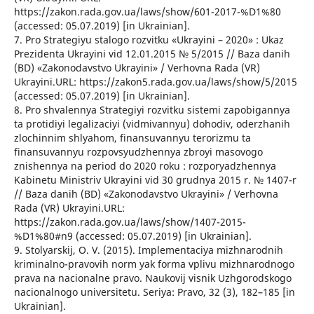
https://zakon.rada.gov.ua/laws/show/601-2017-%D1%80
(accessed: 05.07.2019) [in Ukrainian].
7. Pro Strategiyu stalogo rozvitku «Ukrayini – 2020» : Ukaz
Prezidenta Ukrayini vid 12.01.2015 № 5/2015 // Baza danih
(BD) «Zakonodavstvo Ukrayini» / Verhovna Rada (VR)
Ukrayini.URL: https://zakon5.rada.gov.ua/laws/show/5/2015
(accessed: 05.07.2019) [in Ukrainian].
8. Pro shvalennya Strategiyi rozvitku sistemi zapobigannya
ta protidiyi legalizaciyi (vidmivannyu) dohodiv, oderzhanih
zlochinnim shlyahom, finansuvannyu terorizmu ta
finansuvannyu rozpovsyudzhennya zbroyi masovogo
znishennya na period do 2020 roku : rozporyadzhennya
Kabinetu Ministriv Ukrayini vid 30 grudnya 2015 r. № 1407-r
// Baza danih (BD) «Zakonodavstvo Ukrayini» / Verhovna
Rada (VR) Ukrayini.URL:
https://zakon.rada.gov.ua/laws/show/1407-2015-
%D1%80#n9 (accessed: 05.07.2019) [in Ukrainian].
9. Stolyarskij, O. V. (2015). Implementaciya mizhnarodnih
kriminalno-pravovih norm yak forma vplivu mizhnarodnogo
prava na nacionalne pravo. Naukovij visnik Uzhgorodskogo
nacionalnogo universitetu. Seriya: Pravo, 32 (3), 182–185 [in
Ukrainian].