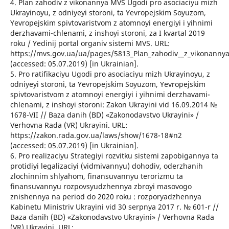
4. Plan zahodiv z vikonannya MVS Ugodi pro asociaciyu mizh
Ukrayinoyu, z odniyeyi storoni, ta Yevropejskim Soyuzom,
Yevropejskim spivtovaristvom z atomnoyi energiyi i yihnimi
derzhavami-chlenami, z inshoyi storoni, za I kvartal 2019
roku / Yedinij portal organiv sistemi MVS. URL:
https://mvs.gov.ua/ua/pages/5813_Plan_zahodiv__z_vikonannya
(accessed: 05.07.2019) [in Ukrainian].
5. Pro ratifikaciyu Ugodi pro asociaciyu mizh Ukrayinoyu, z
odniyeyi storoni, ta Yevropejskim Soyuzom, Yevropejskim
spivtovaristvom z atomnoyi energiyi i yihnimi derzhavami-
chlenami, z inshoyi storoni: Zakon Ukrayini vid 16.09.2014 №
1678-VII // Baza danih (BD) «Zakonodavstvo Ukrayini» /
Verhovna Rada (VR) Ukrayini. URL:
https://zakon.rada.gov.ua/laws/show/1678-18#n2
(accessed: 05.07.2019) [in Ukrainian].
6. Pro realizaciyu Strategiyi rozvitku sistemi zapobigannya ta
protidiyi legalizaciyi (vidmivannyu) dohodiv, oderzhanih
zlochinnim shlyahom, finansuvannyu terorizmu ta
finansuvannyu rozpovsyudzhennya zbroyi masovogo
znishennya na period do 2020 roku : rozporyadzhennya
Kabinetu Ministriv Ukrayini vid 30 serpnya 2017 r. № 601-r //
Baza danih (BD) «Zakonodavstvo Ukrayini» / Verhovna Rada
(VR) Ukrayini. URL: