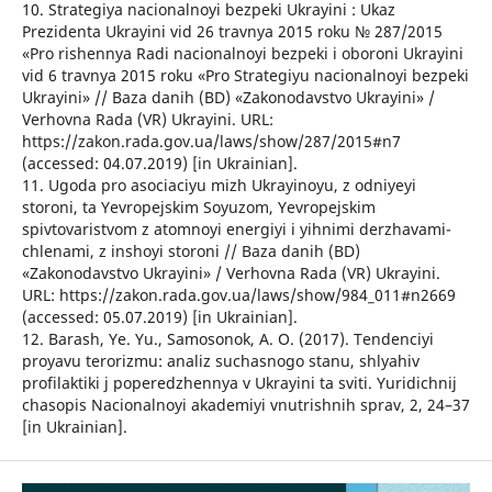
10. Strategiya nacionalnoyi bezpeki Ukrayini : Ukaz
Prezidenta Ukrayini vid 26 travnya 2015 roku № 287/2015
«Pro rishennya Radi nacionalnoyi bezpeki i oboroni Ukrayini
vid 6 travnya 2015 roku «Pro Strategiyu nacionalnoyi bezpeki
Ukrayini» // Baza danih (BD) «Zakonodavstvo Ukrayini» /
Verhovna Rada (VR) Ukrayini. URL:
https://zakon.rada.gov.ua/laws/show/287/2015#n7
(accessed: 04.07.2019) [in Ukrainian].
11. Ugoda pro asociaciyu mizh Ukrayinoyu, z odniyeyi
storoni, ta Yevropejskim Soyuzom, Yevropejskim
spivtovaristvom z atomnoyi energiyi i yihnimi derzhavami-
chlenami, z inshoyi storoni // Baza danih (BD)
«Zakonodavstvo Ukrayini» / Verhovna Rada (VR) Ukrayini.
URL: https://zakon.rada.gov.ua/laws/show/984_011#n2669
(accessed: 05.07.2019) [in Ukrainian].
12. Barash, Ye. Yu., Samosonok, A. O. (2017). Tendenciyi
proyavu terorizmu: analiz suchasnogo stanu, shlyahiv
profilaktiki j poperedzhennya v Ukrayini ta sviti. Yuridichnij
chasopis Nacionalnoyi akademiyi vnutrishnih sprav, 2, 24–37
[in Ukrainian].