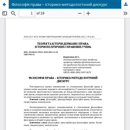
Філософія права – історико-методологічний дискурс