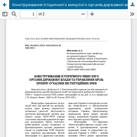
Конструювання історичного минулого органів державної влади та управління крізь призму сучасних інституційних змін