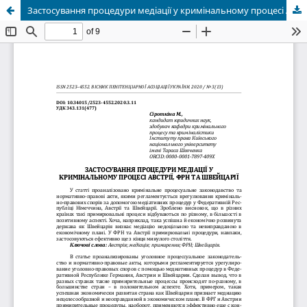
Застосування процедури медіації у кримінальному процесі Австрії, ФРН та Швейцарії