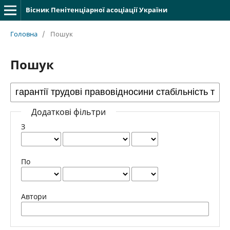
Вісник Пенітенціарної асоціації України
Головна
/
Пошук
Пошук
Додаткові фільтри
З
По
Автори