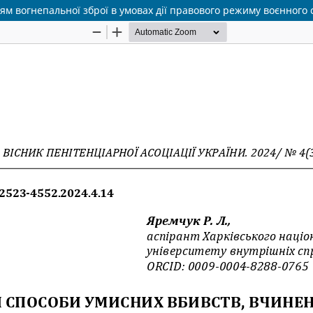
м вогнепальної зброї в умовах дії правового режиму воєнного 