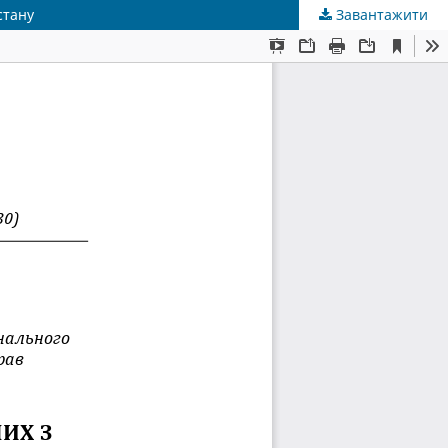
стану
Завантажити