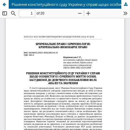
Рішення конституційного суду України у справі щодо особистого і сімейного життя особи, засудженої до довічного позбавлення волі: аналіз та значення