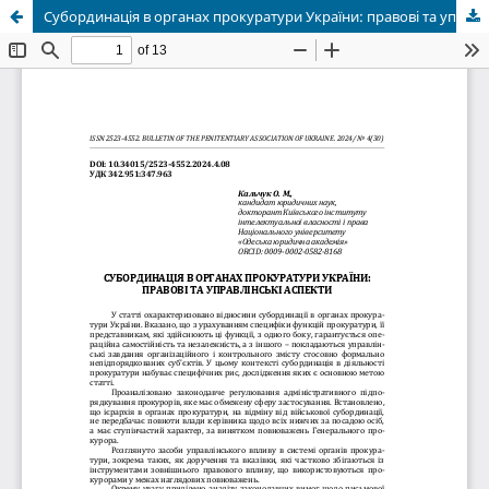
Субординація в органах прокуратури України: правові та управлінські аспекти