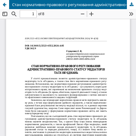
Стан нормативно-правового регулювання адміністративно-правового статусу медіаторів та їх об’єднань