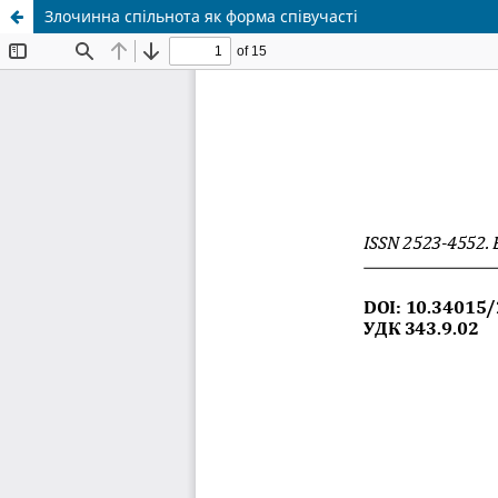
Злочинна спільнота як форма співучасті